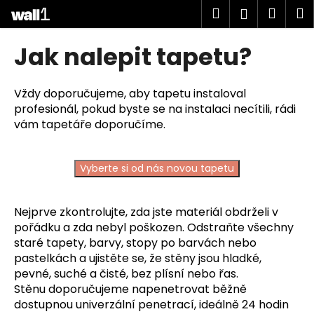
K
Přejít
Hledat
Náku
M
Přihlášen
na
o
obsah
Zpět
Zpět
košík
š
Jak nalepit tapetu?
í
C
k
o
Vždy doporučujeme, aby tapetu instaloval
profesionál, pokud byste se na instalaci necítili, rádi
p
vám tapetáře doporučíme.
o
t
ř
Vyberte si od nás novou tapetu
e
b
Nejprve zkontrolujte, zda jste materiál obdrželi v
u
pořádku a zda nebyl poškozen.
Odstraňte všechny
j
staré tapety, barvy, stopy po barvách nebo
e
pastelkách a u
jistěte se, že stěny jsou hladké,
pevné, suché a čisté, bez plísní nebo řas.
t
Stěnu doporučujeme napenetrovat běžně
e
dostupnou univerzální penetrací, ideálně 24 hodin
n