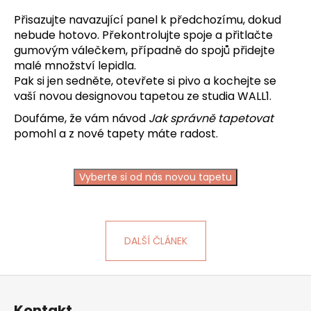
Přisazujte navazující panel k předchozímu, dokud
nebude hotovo. Překontrolujte spoje a přitlačte
gumovým válečkem, případně do spojů přidejte
malé množství lepidla.
Pak si jen sedněte, otevřete si pivo a kochejte se
vaší novou designovou tapetou ze studia WALL1.
Doufáme, že vám návod
Jak správně tapetovat
pomohl a z nové tapety máte radost.
Vyberte si od nás novou tapetu
DALŠÍ ČLÁNEK
Z
á
Kontakt