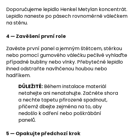
Doporučujeme lepidlo Henkel Metylan koncentrát.
Lepidlo naneste po pásech rovnoměrně válečkem
na stěnu.
4 — Zavěšení první role
Zavěste první panel a jemným štětcem, stěrkou
nebo pomocí gumového válečku pečlivě vyhlaďte
případné bubliny nebo vlnky. Přebytečné lepidlo
ihned odstraňte navlhčenou houbou nebo
hadříkem.
DŮLEŽITÉ:
Během instalace materiál
netahejte ani nenatahujte. Začněte shora
a nechte tapetu přirozeně spadnout,
přičemž dbejte zejména na to, aby
nedošlo k odření nebo poškrábání
panelů.
5 — Opakujte předchozí krok