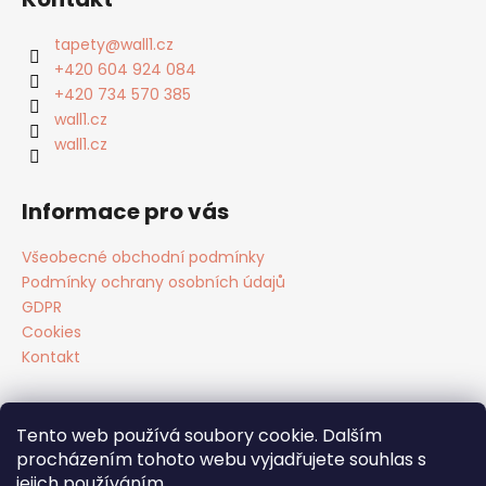
p
a
tapety
@
wall1.cz
t
+420 604 924 084
í
+420 734 570 385
wall1.cz
wall1.cz
Informace pro vás
Všeobecné obchodní podmínky
Podmínky ochrany osobních údajů
GDPR
Cookies
Kontakt
Tento web používá soubory cookie. Dalším
Facebook
procházením tohoto webu vyjadřujete souhlas s
jejich používáním.