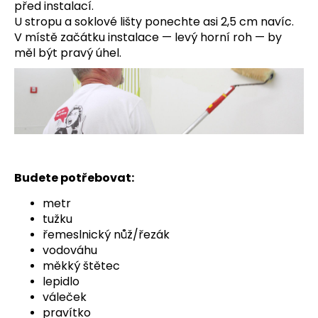
před instalací.
a
U stropu a soklové lišty ponechte asi 2,5 cm navíc.
j
V místě začátku instalace — levý horní roh — by
í
měl být pravý úhel.
t
?
HLEDAT
Budete potřebovat:
metr
tužku
D
řemeslnický nůž/řezák
o
vodováhu
p
měkký štětec
o
lepidlo
r
váleček
u
pravítko