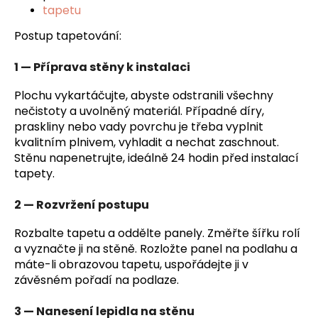
č
tapetu
u
j
Postup tapetování:
e
m
1 — Příprava stěny k instalaci
e
Plochu vykartáčujte, abyste odstranili všechny
nečistoty a uvolněný materiál. Případné díry,
TAPETA
praskliny nebo vady povrchu je třeba vyplnit
AIFEL
kvalitním plnivem, vyhladit a nechat zaschnout.
02
Stěnu napenetrujte, ideálně 24 hodin před instalací
tapety.
2 — Rozvržení postupu
Rozbalte tapetu a oddělte panely. Změřte šířku rolí
a vyznačte ji na stěně. Rozložte panel na podlahu a
máte-li obrazovou tapetu, uspořádejte ji v
závěsném pořadí na podlaze.
3 — Nanesení lepidla na stěnu