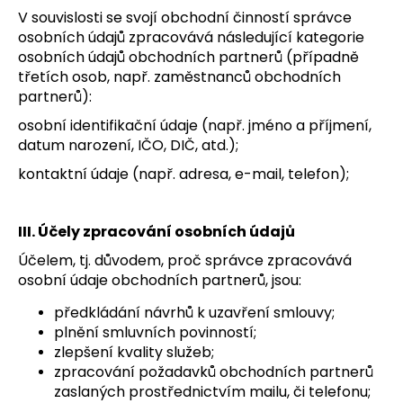
č
V souvislosti se svojí obchodní činností správce
u
osobních údajů zpracovává následující kategorie
j
osobních údajů obchodních partnerů (případně
e
třetích osob, např. zaměstnanců obchodních
m
partnerů):
e
osobní identifikační údaje (např. jméno a příjmení,
datum narození, IČO, DIČ, atd.);
DĚTSKÁ
TAPETA
kontaktní údaje (např. adresa, e-mail, telefon);
VESMÍR
III. Účely zpracování osobních údajů
Účelem, tj. důvodem, proč správce zpracovává
osobní údaje obchodních partnerů, jsou:
předkládání návrhů k uzavření smlouvy;
plnění smluvních povinností;
zlepšení kvality služeb;
zpracování požadavků obchodních partnerů
zaslaných prostřednictvím mailu, či telefonu;