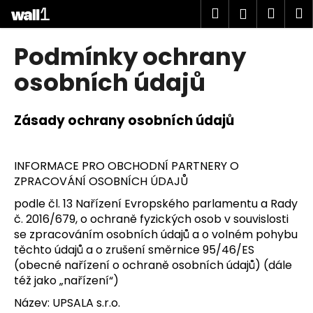
K
Přejít
Hledat
Náku
M
Přihlášen
na
o
obsah
Zpět
Zpět
košík
š
Podmínky ochrany
í
C
osobních údajů
k
o
p
Zásady ochrany osobních údajů
o
t
ř
INFORMACE PRO OBCHODNÍ PARTNERY O
ZPRACOVÁNÍ OSOBNÍCH ÚDAJŮ
e
b
podle čl. 13 Nařízení Evropského parlamentu a Rady
u
č. 2016/679, o ochraně fyzických osob v souvislosti
se zpracováním osobních údajů a o volném pohybu
j
těchto údajů a o zrušení směrnice 95/46/ES
e
(obecné nařízení o ochraně osobních údajů) (dále
t
též jako „nařízení“)
e
Název: UPSALA s.r.o.
n