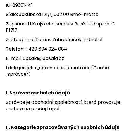
IČ: 29301441
a
j
Sídlo: Jakubská 121/1, 602 00 Brno-město
í
Zapsána: U Krajského soudu v Brně pod sp. zn. C
t
111717
?
Zastoupena: Tomáš Zahradníček, jednatel
Telefon: +420 604 924 084
E-mail: upsala@upsala.cz
(dále jen jako „správce osobních údajů“ nebo
HLEDAT
„správce“)
D
I. Správce osobních údajů
o
Správce je obchodní společností, která provozuje
p
e-shop na prodej tapet
o
r
u
II. Kategorie zpracovávaných osobních údajů