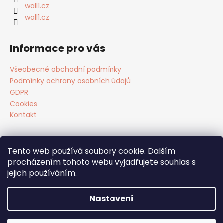
wall1.cz
wall1.cz
Informace pro vás
Všeobecné obchodní podmínky
Podmínky ochrany osobních údajů
GDPR
Cookies
Kontakt
Tento web používá soubory cookie. Dalším
Facebook
procházením tohoto webu vyjadřujete souhlas s
jejich používáním.
Nastavení
Vytvořil Shoptet
Copyright 2026
tapety WALL1
. Všechna práva vyhrazena.