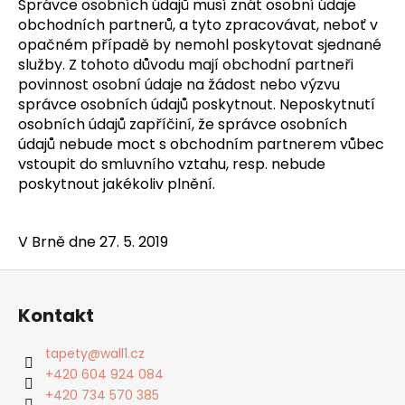
Správce osobních údajů musí znát osobní údaje
obchodních partnerů, a tyto zpracovávat, neboť v
opačném případě by nemohl poskytovat sjednané
služby. Z tohoto důvodu mají obchodní partneři
povinnost osobní údaje na žádost nebo výzvu
správce osobních údajů poskytnout. Neposkytnutí
osobních údajů zapříčiní, že správce osobních
údajů nebude moct s obchodním partnerem vůbec
vstoupit do smluvního vztahu, resp. nebude
poskytnout jakékoliv plnění.
V Brně dne 27. 5. 2019
Z
á
Kontakt
p
a
tapety
@
wall1.cz
t
+420 604 924 084
í
+420 734 570 385