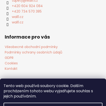
tapety
@
wall1.cz
r
t
+420 604 924 084
v
í
+420 734 570 385
k
wall1.cz
y
wall1.cz
v
ý
p
Informace pro vás
i
s
Všeobecné obchodní podmínky
u
Podmínky ochrany osobních údajů
GDPR
Cookies
Kontakt
Tento web používá soubory cookie. Dalším
Facebook
procházením tohoto webu vyjadřujete souhlas s
jejich používáním.