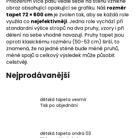
Přiložením více pásů vedle sebe na stěnu vznikne
a
obraz obsahující opakující se grafiku. Náš
rozměr
j
tapet 72 × 600 cm
je zvolen tak, aby se každá role
využila co
nejefektivněji
. Jedna role vychází při
í
standardní výšce stropů na dva pruhy, vzory i při
t
dělení na sebe vhodně navazují. Pruhy tapet jsou
?
oproti klasickému rozměru (50–53 cm) širší, to
znamená, že na jedné stěně bude méně pruhů,
méně spojů a celkový výsledek může působit
celistvěji.
HLEDAT
Nejprodávanější
D
dětská tapeta vesmír
o
Tisk po objednání
p
o
r
u
dětská tapeta ondra 03