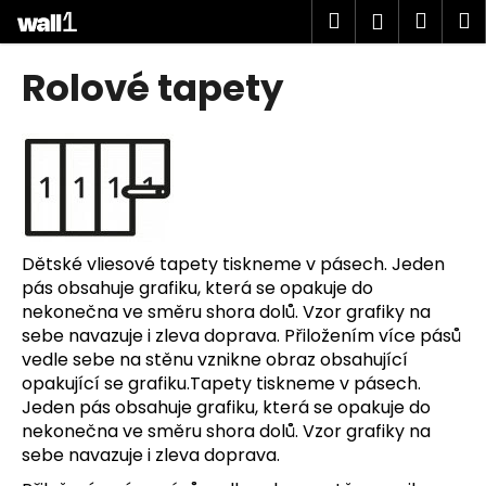
K
Přejít
Hledat
Náku
M
Přihlášen
na
o
obsah
Zpět
Zpět
košík
š
Rolové tapety
í
C
k
o
p
o
t
ř
Dětské vliesové tapety tiskneme v pásech. Jeden
e
pás obsahuje grafiku, která se opakuje do
b
nekonečna ve směru shora dolů. Vzor grafiky na
sebe navazuje i zleva doprava. Přiložením více pásů
u
vedle sebe na stěnu vznikne obraz obsahující
j
opakující se grafiku.Tapety tiskneme v pásech.
e
Jeden pás obsahuje grafiku, která se opakuje do
t
nekonečna ve směru shora dolů. Vzor grafiky na
e
sebe navazuje i zleva doprava.
n