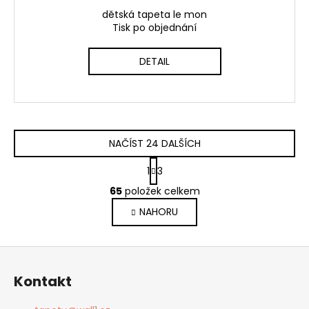
dětská tapeta le mon
Tisk po objednání
DETAIL
NAČÍST 24 DALŠÍCH
S
1
3
t
O
r
65
položek celkem
v
á
NAHORU
l
n
k
á
o
d
Z
v
a
á
á
c
Kontakt
n
p
í
í
p
a