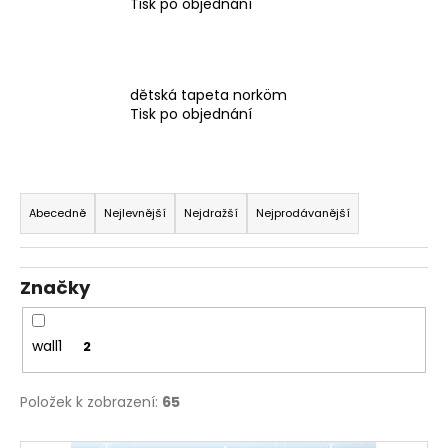
č
Tisk po objednání
u
j
e
m
dětská tapeta norköm
e
Tisk po objednání
TAPETA
Ř
TAM
a
Abecedně
Nejlevnější
Nejdražší
Nejprodávanější
z
e
Značky
n
í
p
wall1
2
r
o
Položek k zobrazení:
65
d