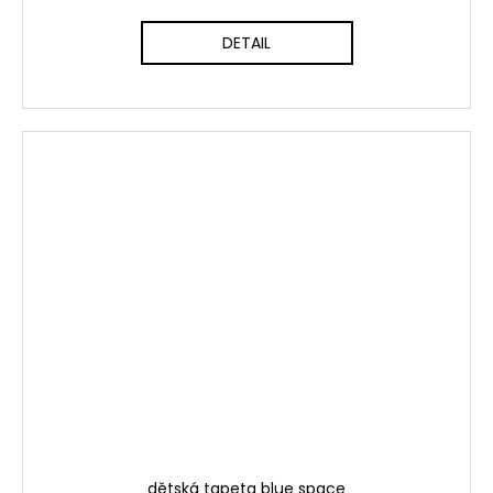
DETAIL
dětská tapeta blue space