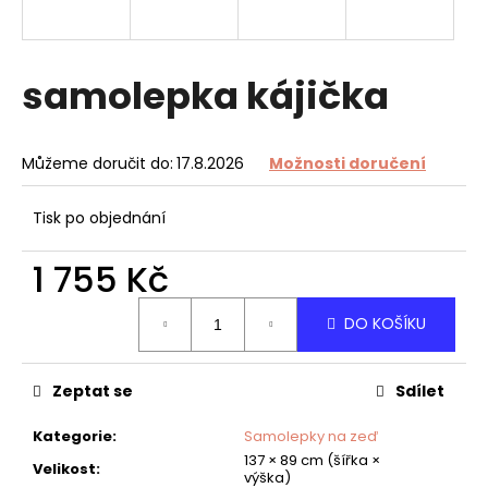
a
j
í
samolepka kájička
t
?
Můžeme doručit do:
17.8.2026
Možnosti doručení
Tisk po objednání
HLEDAT
1 755 Kč
Měrná
DO KOŠÍKU
cena:
D
o
Zeptat se
Sdílet
p
o
Kategorie
:
Samolepky na zeď
r
137 × 89 cm (šířka ×
u
Velikost
:
výška)