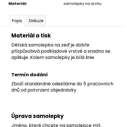
č
Materiál
:
samolepky na archu
u
j
e
Popis
Diskuze
m
e
Materiál a tisk
Dětská samolepka na zeď je dobře
TAPETA
přizpůsobivá podkladové vrstvě a snadno se
NET
aplikuje. Kolem samolepky je bílá linie.
07
Termín dodání
Zboží standardně odesíláme do 5 pracovních
dnů od potvrzení objednávky.
Úprava samolepky
Jméno, které chcete na samolepce mít,