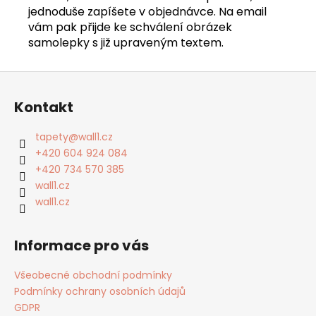
jednoduše zapíšete v objednávce. Na email
vám pak přijde ke schválení obrázek
samolepky s již upraveným textem.
Z
á
Kontakt
p
a
tapety
@
wall1.cz
t
+420 604 924 084
í
+420 734 570 385
wall1.cz
wall1.cz
Informace pro vás
Všeobecné obchodní podmínky
Podmínky ochrany osobních údajů
GDPR