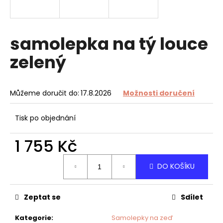
a
j
í
samolepka na tý louce
t
zelený
?
Můžeme doručit do:
17.8.2026
Možnosti doručení
HLEDAT
Tisk po objednání
1 755 Kč
D
Měrná
DO KOŠÍKU
cena:
o
p
o
Zeptat se
Sdílet
r
u
Kategorie
:
Samolepky na zeď