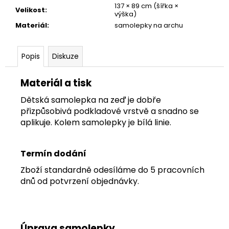
č
137 × 89 cm (šířka ×
Velikost
:
u
výška)
j
Materiál
:
samolepky na archu
e
m
e
Popis
Diskuze
Materiál a tisk
TAPETA
NET
Dětská samolepka na zeď je dobře
07
přizpůsobivá podkladové vrstvě a snadno se
aplikuje. Kolem samolepky je bílá linie.
Termín dodání
Zboží standardně odesíláme do 5 pracovních
dnů od potvrzení objednávky.
Úprava samolepky