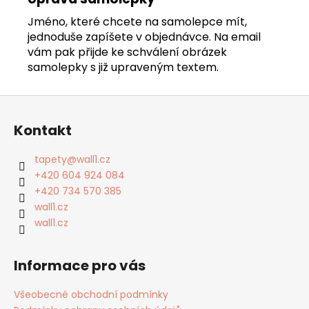
Jméno, které chcete na samolepce mít,
jednoduše zapíšete v objednávce. Na email
vám pak přijde ke schválení obrázek
samolepky s již upraveným textem.
Z
á
Kontakt
p
a
tapety
@
wall1.cz
t
+420 604 924 084
í
+420 734 570 385
wall1.cz
wall1.cz
Informace pro vás
Všeobecné obchodní podmínky