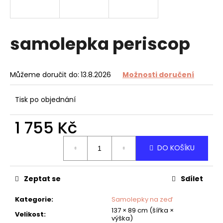
a
j
í
samolepka periscop
t
?
Můžeme doručit do:
13.8.2026
Možnosti doručení
Tisk po objednání
HLEDAT
1 755 Kč
Měrná
DO KOŠÍKU
cena:
D
o
Zeptat se
Sdílet
p
o
Kategorie
:
Samolepky na zeď
r
137 × 89 cm (šířka ×
u
Velikost
:
výška)