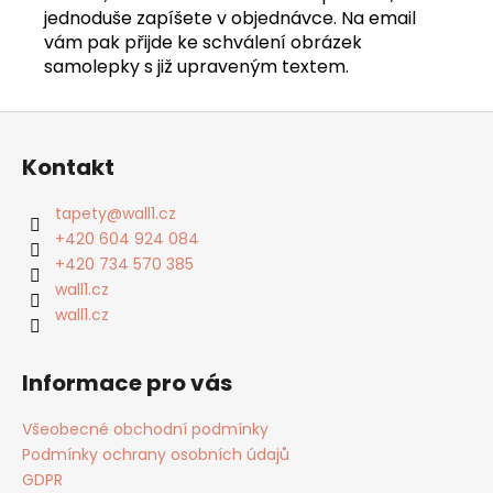
jednoduše zapíšete v objednávce. Na email
vám pak přijde ke schválení obrázek
samolepky s již upraveným textem.
Z
á
Kontakt
p
a
tapety
@
wall1.cz
t
+420 604 924 084
í
+420 734 570 385
wall1.cz
wall1.cz
Informace pro vás
Všeobecné obchodní podmínky
Podmínky ochrany osobních údajů
GDPR