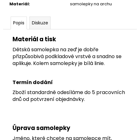
č
Materiál
:
samolepky na archu
u
j
e
Popis
Diskuze
m
e
Materiál a tisk
Dětská samolepka na zeď je dobře
TAPETA
přizpůsobivá podkladové vrstvě a snadno se
NET
aplikuje. Kolem samolepky je bílá linie.
03
Termín dodání
Zboží standardně odesíláme do 5 pracovních
dnů od potvrzení objednávky.
Úprava samolepky
Jméno, které chcete na samolepce mít,