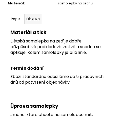
č
Materiál
:
samolepky na archu
u
j
e
Popis
Diskuze
m
e
Materiál a tisk
Dětská samolepka na zeď je dobře
TAPETA
přizpůsobivá podkladové vrstvě a snadno se
TAM
aplikuje. Kolem samolepky je bílá linie.
Termín dodání
Zboží standardně odesíláme do 5 pracovních
dnů od potvrzení objednávky.
Úprava samolepky
Jméno, které chcete na samolepce mít,