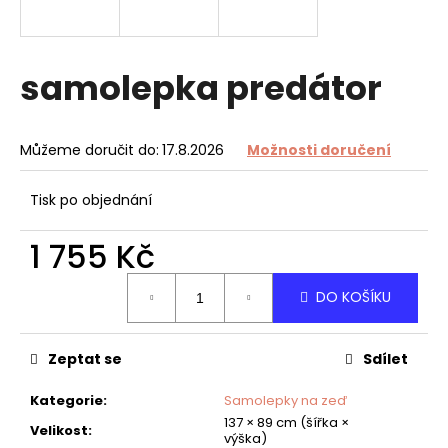
a
j
í
samolepka predátor
t
?
Můžeme doručit do:
17.8.2026
Možnosti doručení
Tisk po objednání
HLEDAT
1 755 Kč
Měrná
DO KOŠÍKU
cena:
D
o
Zeptat se
Sdílet
p
o
Kategorie
:
Samolepky na zeď
r
137 × 89 cm (šířka ×
u
Velikost
:
výška)