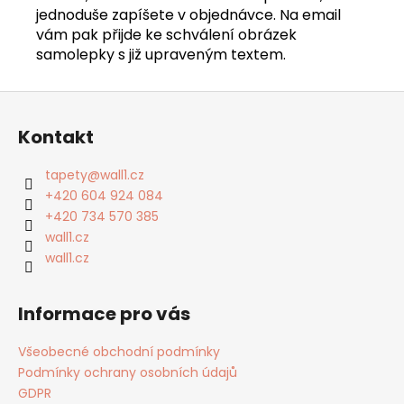
jednoduše zapíšete v objednávce. Na email
vám pak přijde ke schválení obrázek
samolepky s již upraveným textem.
Z
á
Kontakt
p
a
tapety
@
wall1.cz
t
+420 604 924 084
í
+420 734 570 385
wall1.cz
wall1.cz
Informace pro vás
Všeobecné obchodní podmínky
Podmínky ochrany osobních údajů
GDPR