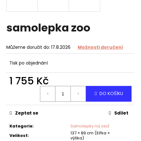
a
j
í
samolepka zoo
t
?
Můžeme doručit do:
17.8.2026
Možnosti doručení
Tisk po objednání
HLEDAT
1 755 Kč
Měrná
DO KOŠÍKU
cena:
D
o
Zeptat se
Sdílet
p
o
Kategorie
:
Samolepky na zeď
r
137 × 89 cm (šířka ×
u
Velikost
:
výška)