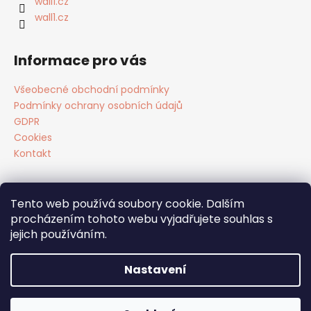
wall1.cz
wall1.cz
Informace pro vás
Všeobecné obchodní podmínky
Podmínky ochrany osobních údajů
GDPR
Cookies
Kontakt
Tento web používá soubory cookie. Dalším
Facebook
procházením tohoto webu vyjadřujete souhlas s
jejich používáním.
Nastavení
Vytvořil Shoptet
Copyright 2026
tapety WALL1
. Všechna práva vyhrazena.