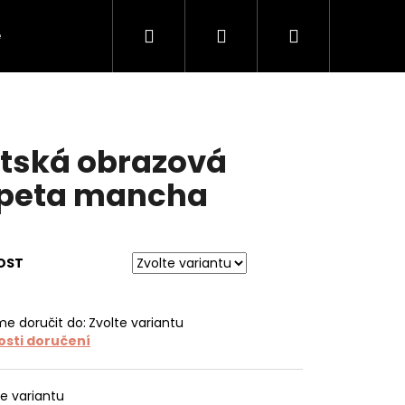
Hledat
Přihlášení
Nákupní
e
O tapetách
O nás
Kontakt
košík
tská obrazová
peta mancha
OST
e doručit do:
Zvolte variantu
sti doručení
te variantu