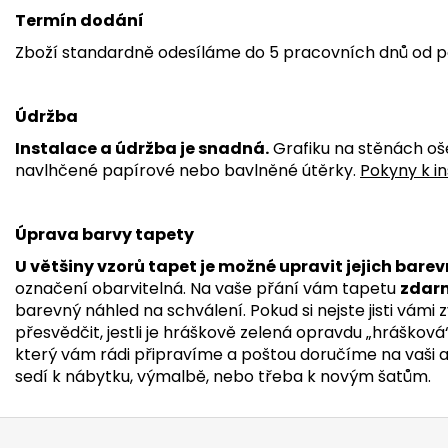
Termín dodání
Zboží standardně odesíláme do 5 pracovních dnů od p
Údržba
Instalace a údržba je snadná.
Grafiku na stěnách oš
navlhčené papírové nebo bavlněné útěrky.
Pokyny k in
Úprava barvy tapety
U většiny vzorů tapet je možné upravit jejich barev
označení obarvitelná. Na vaše přání vám tapetu
zdar
barevný náhled na schválení. Pokud si nejste jisti vámi
přesvědčit, jestli je hráškově zelená opravdu „hrášková
který vám rádi připravíme a poštou doručíme na vaši adr
sedí k nábytku, výmalbě, nebo třeba k novým šatům.