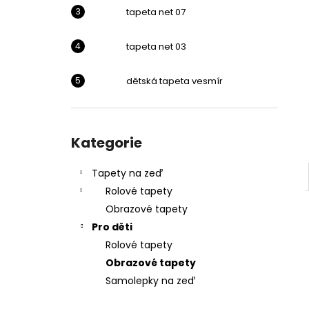
l
tapeta net 07
tapeta net 03
dětská tapeta vesmír
Přeskočit
kategorie
Kategorie
Tapety na zeď
Rolové tapety
Obrazové tapety
Pro děti
Rolové tapety
Obrazové tapety
Samolepky na zeď