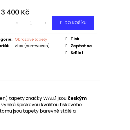
d
3 400 Kč
ná
DO KOŠÍKU
:
Tisk
gorie
:
Obrazové tapety
riál
:
vlies (non-woven)
Zeptat se
Sdílet
en) tapety značky WALL1 jsou
českým
á vyniká špičkovou kvalitou tiskového
y tomu jsou tapety barevně stálé a