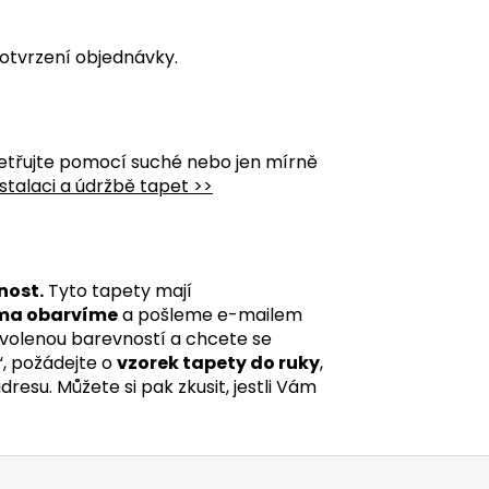
otvrzení objednávky.
etřujte pomocí suché nebo jen mírně
stalaci a údržbě tapet >>
nost.
Tyto tapety mají
ma obarvíme
a pošleme e-mailem
 zvolenou barevností a chcete se
“, požádejte o
vzorek tapety do ruky
,
esu. Můžete si pak zkusit, jestli Vám