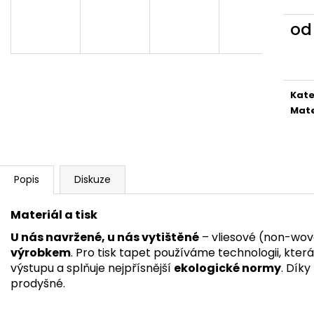
o
Měr
cena
Kate
Mate
Popis
Diskuze
Materiál a tisk
U nás navržené, u nás vytištěné
– vliesové (non-wov
výrobkem
. Pro tisk tapet používáme technologii, kter
výstupu a splňuje nejpřísnější
ekologické normy
. Dík
prodyšné.