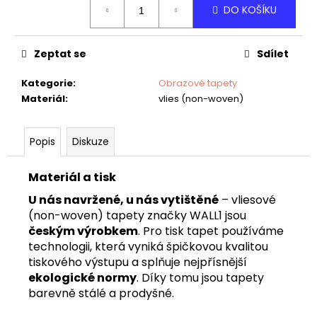
č
DO KOŠÍKU
cena:
u
j
e
Zeptat se
Sdílet
m
e
Kategorie
:
Obrazové tapety
Materiál
:
vlies (non-woven)
DĚTSKÁ
TAPETA
Popis
Diskuze
VESMÍR
Materiál a tisk
U nás navržené, u nás vytištěné
– vliesové
(non-woven) tapety značky WALL1 jsou
českým výrobkem
. Pro tisk tapet používáme
technologii, která vyniká špičkovou kvalitou
tiskového výstupu a splňuje nejpřísnější
ekologické normy
. Díky tomu jsou tapety
barevně stálé a prodyšné.