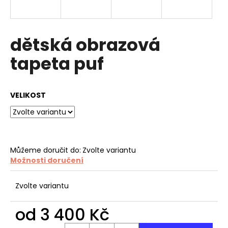
a
j
í
dětská obrazová
t
tapeta puf
?
VELIKOST
HLEDAT
Můžeme doručit do:
Zvolte variantu
Možnosti doručení
D
o
p
Zvolte variantu
o
r
od
3 400 Kč
u
Měrná