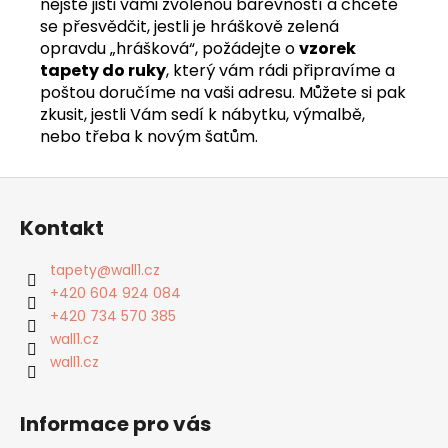
nejste jisti vámi zvolenou barevností a chcete
se přesvědčit, jestli je hráškově zelená
opravdu „hrášková“, požádejte o
vzorek
tapety do ruky
, který vám rádi připravíme a
poštou doručíme na vaši adresu. Můžete si pak
zkusit, jestli Vám sedí k nábytku, výmalbě,
nebo třeba k novým šatům.
Z
á
Kontakt
p
a
tapety
@
wall1.cz
t
+420 604 924 084
í
+420 734 570 385
wall1.cz
wall1.cz
Informace pro vás