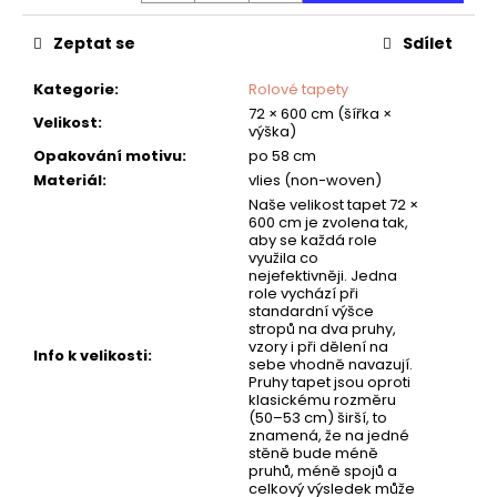
č
u
Zeptat se
Sdílet
j
e
Kategorie
:
Rolové tapety
m
72 × 600 cm (šířka ×
e
Velikost
:
výška)
Opakování motivu
:
po 58 cm
Materiál
:
vlies (non-woven)
TAPETA
Naše velikost tapet 72 ×
NET
600 cm je zvolena tak,
03
aby se každá role
využila co
nejefektivněji. Jedna
role vychází při
standardní výšce
stropů na dva pruhy,
vzory i při dělení na
Info k velikosti
:
sebe vhodně navazují.
Pruhy tapet jsou oproti
klasickému rozměru
(50–53 cm) širší, to
znamená, že na jedné
stěně bude méně
pruhů, méně spojů a
celkový výsledek může