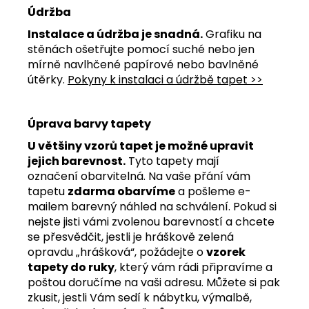
Údržba
Instalace a údržba je snadná.
Grafiku na
stěnách ošetřujte pomocí suché nebo jen
mírně navlhčené papírové nebo bavlněné
útěrky.
Pokyny k instalaci a údržbě tapet >>
Úprava barvy tapety
U většiny vzorů tapet je možné upravit
jejich barevnost.
Tyto tapety mají
označení obarvitelná. Na vaše přání vám
tapetu
zdarma obarvíme
a pošleme e-
mailem barevný náhled na schválení. Pokud si
nejste jisti vámi zvolenou barevností a chcete
se přesvědčit, jestli je hráškově zelená
opravdu „hrášková“, požádejte o
vzorek
tapety do ruky
, který vám rádi připravíme a
poštou doručíme na vaši adresu. Můžete si pak
zkusit, jestli Vám sedí k nábytku, výmalbě,