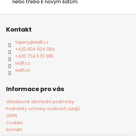
nebo třeba k novým šatům.
Z
á
Kontakt
p
a
tapety
@
wall1.cz
t
+420 604 924 084
í
+420 734 570 385
wall1.cz
wall1.cz
Informace pro vás
Všeobecné obchodní podmínky
Podmínky ochrany osobních údajů
GDPR
Cookies
Kontakt