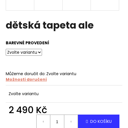
a
j
í
dětská tapeta ale
t
?
BAREVNÉ PROVEDENÍ
HLEDAT
Můžeme doručit do:
Zvolte variantu
Možnosti doručení
D
Zvolte variantu
o
p
2 490 Kč
o
r
Měrná
DO KOŠÍKU
u
cena: