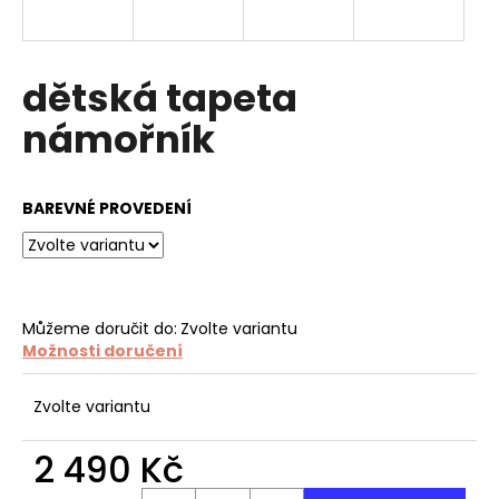
a
j
í
dětská tapeta
t
námořník
?
BAREVNÉ PROVEDENÍ
HLEDAT
Můžeme doručit do:
Zvolte variantu
Možnosti doručení
D
o
p
Zvolte variantu
o
r
2 490 Kč
u
Měrná