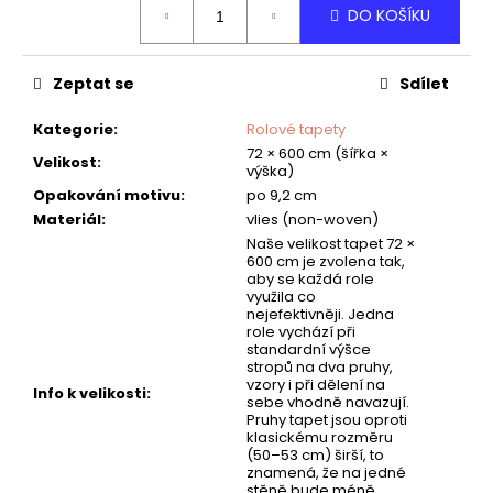
č
DO KOŠÍKU
cena:
u
j
e
Zeptat se
Sdílet
m
e
Kategorie
:
Rolové tapety
72 × 600 cm (šířka ×
Velikost
:
výška)
TAPETA
Opakování motivu
:
po 9,2 cm
NET
Materiál
:
vlies (non-woven)
07
Naše velikost tapet 72 ×
600 cm je zvolena tak,
aby se každá role
využila co
nejefektivněji. Jedna
role vychází při
standardní výšce
stropů na dva pruhy,
vzory i při dělení na
Info k velikosti
:
sebe vhodně navazují.
Pruhy tapet jsou oproti
klasickému rozměru
(50–53 cm) širší, to
znamená, že na jedné
stěně bude méně