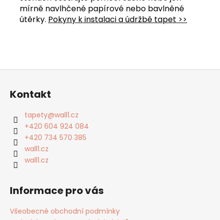
mírně navlhčené papírové nebo bavlněné
útěrky.
Pokyny k instalaci a údržbě tapet >>
Z
á
Kontakt
p
a
tapety
@
wall1.cz
t
+420 604 924 084
í
+420 734 570 385
wall1.cz
wall1.cz
Informace pro vás
Všeobecné obchodní podmínky