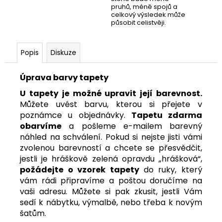
pruhů, méně spojů a
celkový výsledek může
působit celistvěji.
Popis
Diskuze
Úprava barvy tapety
U tapety je možné upravit její barevnost.
Můžete uvést barvu, kterou si přejete v
poznámce u objednávky.
Tapetu zdarma
obarvíme
a pošleme e-mailem barevný
náhled na schválení. Pokud si nejste jisti vámi
zvolenou barevností a chcete se přesvědčit,
jestli je hráškově zelená opravdu „hrášková“,
požádejte o vzorek tapety
do ruky
, který
vám rádi připravíme a poštou doručíme na
vaši adresu. Můžete si pak zkusit, jestli Vám
sedí k nábytku, výmalbě, nebo třeba k novým
šatům.