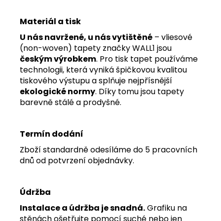
Materiál a tisk
U nás navržené, u nás vytištěné
– vliesové
(non-woven) tapety značky WALL1 jsou
českým výrobkem
. Pro tisk tapet používáme
technologii, která vyniká špičkovou kvalitou
tiskového výstupu a splňuje nejpřísnější
ekologické normy
. Díky tomu jsou tapety
barevně stálé a prodyšné.
Termín dodání
Zboží standardně odesíláme do 5 pracovních
dnů od potvrzení objednávky.
Údržba
Instalace a údržba je snadná.
Grafiku na
stěnách ošetřujte pomocí suché nebo jen