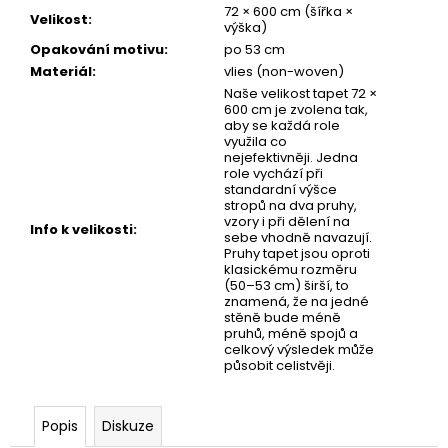
č
72 × 600 cm (šířka ×
Velikost
:
u
výška)
j
Opakování motivu
:
po 53 cm
e
Materiál
:
vlies (non-woven)
m
Naše velikost tapet 72 ×
e
600 cm je zvolena tak,
aby se každá role
využila co
nejefektivněji. Jedna
TAPETA
role vychází při
NET
standardní výšce
03
stropů na dva pruhy,
vzory i při dělení na
Info k velikosti
:
sebe vhodně navazují.
Pruhy tapet jsou oproti
klasickému rozměru
(50–53 cm) širší, to
znamená, že na jedné
stěně bude méně
pruhů, méně spojů a
celkový výsledek může
působit celistvěji.
Popis
Diskuze