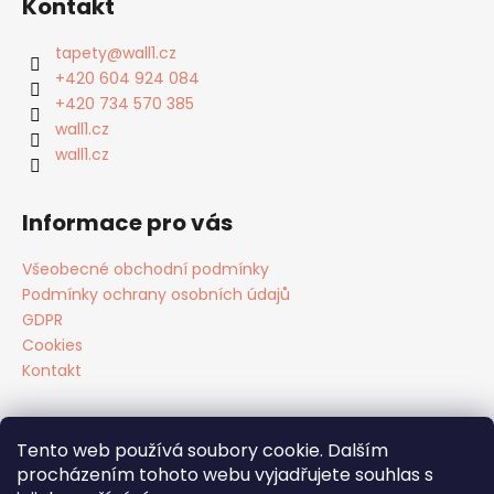
Kontakt
p
a
tapety
@
wall1.cz
t
+420 604 924 084
í
+420 734 570 385
wall1.cz
wall1.cz
Informace pro vás
Všeobecné obchodní podmínky
Podmínky ochrany osobních údajů
GDPR
Cookies
Kontakt
Tento web používá soubory cookie. Dalším
Facebook
procházením tohoto webu vyjadřujete souhlas s