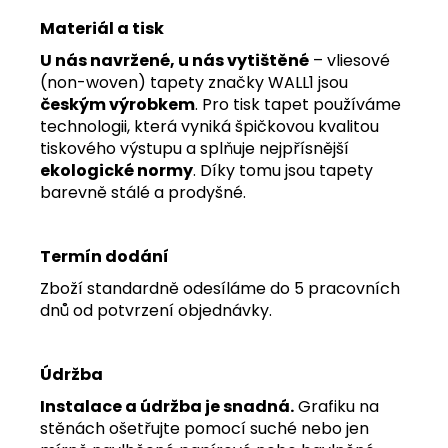
Materiál a tisk
U nás navržené, u nás vytištěné
– vliesové
(non-woven) tapety značky WALL1 jsou
českým výrobkem
. Pro tisk tapet používáme
technologii, která vyniká špičkovou kvalitou
tiskového výstupu a splňuje nejpřísnější
ekologické normy
. Díky tomu jsou tapety
barevně stálé a prodyšné.
Termín dodání
Zboží standardně odesíláme do 5 pracovních
dnů od potvrzení objednávky.
Údržba
Instalace a údržba je snadná.
Grafiku na
stěnách ošetřujte pomocí suché nebo jen