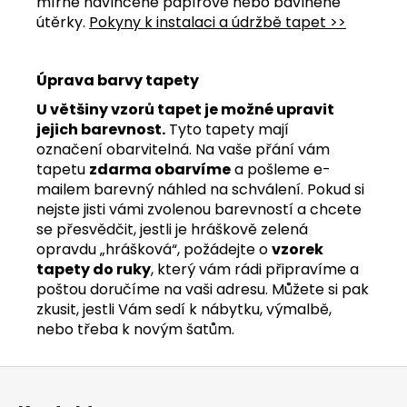
mírně navlhčené papírové nebo bavlněné
útěrky.
Pokyny k instalaci a údržbě tapet >>
Úprava barvy tapety
U většiny vzorů tapet je možné upravit
jejich barevnost.
Tyto tapety mají
označení obarvitelná. Na vaše přání vám
tapetu
zdarma obarvíme
a pošleme e-
mailem barevný náhled na schválení. Pokud si
nejste jisti vámi zvolenou barevností a chcete
se přesvědčit, jestli je hráškově zelená
opravdu „hrášková“, požádejte o
vzorek
tapety do ruky
, který vám rádi připravíme a
poštou doručíme na vaši adresu. Můžete si pak
zkusit, jestli Vám sedí k nábytku, výmalbě,
nebo třeba k novým šatům.
Z
á