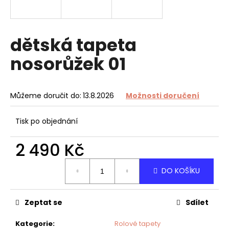
a
j
í
dětská tapeta
t
nosorůžek 01
?
Můžeme doručit do:
13.8.2026
Možnosti doručení
HLEDAT
Tisk po objednání
2 490 Kč
D
Měrná
DO KOŠÍKU
cena:
o
p
o
Zeptat se
Sdílet
r
u
Kategorie
:
Rolové tapety