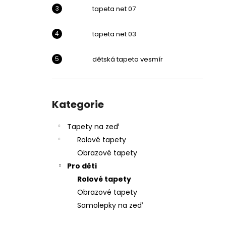
l
tapeta net 07
tapeta net 03
dětská tapeta vesmír
Přeskočit
kategorie
Kategorie
Tapety na zeď
Rolové tapety
Obrazové tapety
Pro děti
Rolové tapety
Obrazové tapety
Samolepky na zeď