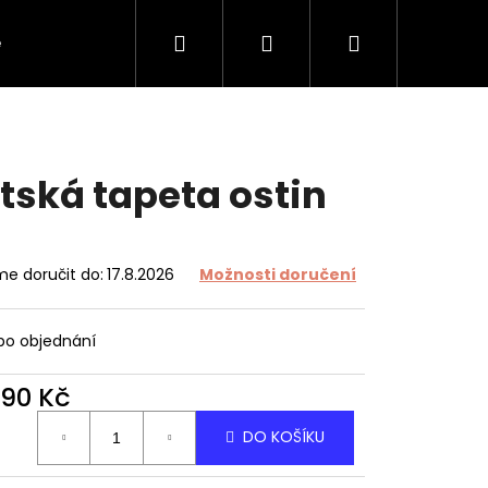
Hledat
Přihlášení
Nákupní
e
O tapetách
O nás
Kontakt
košík
tská tapeta ostin
e doručit do:
17.8.2026
Možnosti doručení
 po objednání
490 Kč
ná
DO KOŠÍKU
: