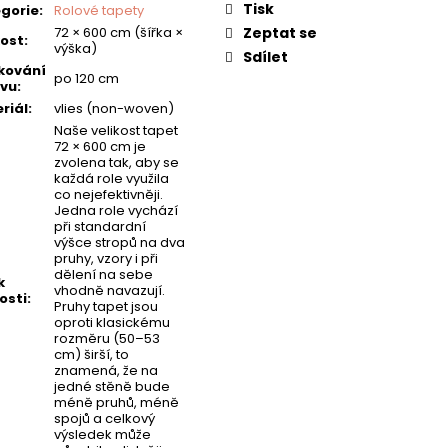
Tisk
gorie
:
Rolové tapety
72 × 600 cm (šířka ×
Zeptat se
kost
:
výška)
Sdílet
kování
po 120 cm
vu
:
riál
:
vlies (non-woven)
Naše velikost tapet
72 × 600 cm je
zvolena tak, aby se
každá role využila
co nejefektivněji.
Jedna role vychází
při standardní
výšce stropů na dva
pruhy, vzory i při
dělení na sebe
k
vhodně navazují.
osti
:
Pruhy tapet jsou
oproti klasickému
rozměru (50–53
cm) širší, to
znamená, že na
jedné stěně bude
méně pruhů, méně
spojů a celkový
výsledek může