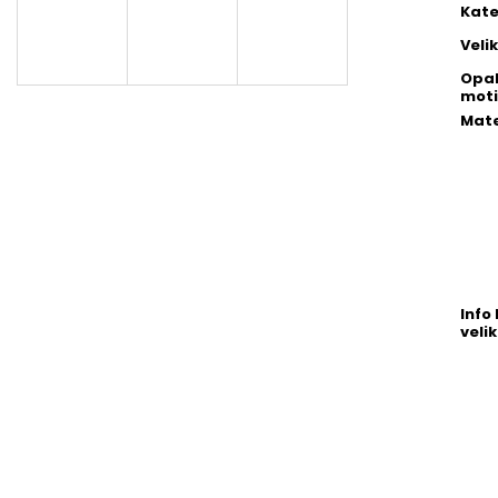
Kate
Veli
Opa
moti
Mate
Info 
velik