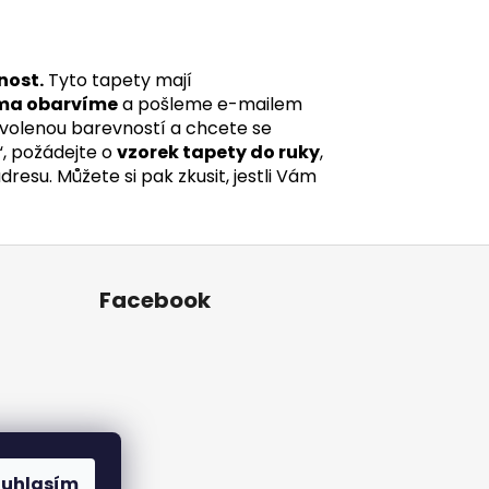
nost.
Tyto tapety mají
ma obarvíme
a pošleme e-mailem
 zvolenou barevností a chcete se
“, požádejte o
vzorek tapety do ruky
,
esu. Můžete si pak zkusit, jestli Vám
Facebook
ouhlasím