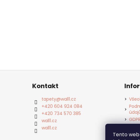
Z
á
Kontakt
Info
p
a
tapety
@
wall1.cz
Všeo
t
+420 604 924 084
Podm
údaj
í
+420 734 570 385
GDP
wall1.cz
Cook
wall1.cz
Kont
Tento web 