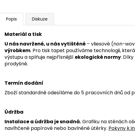
Popis
Diskuze
Materiál a tisk
U nás navržené, u nás vytištěné
– vliesové (non-wov
výrobkem
. Pro tisk tapet používáme technologii, kter
výstupu a splňuje nejpřísnější
ekologické normy
. Dík
prodyšné.
Termín dodání
Zboží standardně odesíláme do 5 pracovních dnů od p
Údržba
Instalace a údržba je snadná.
Grafiku na stěnách oš
navlhčené papírové nebo bavlněné útěrky.
Pokyny k in