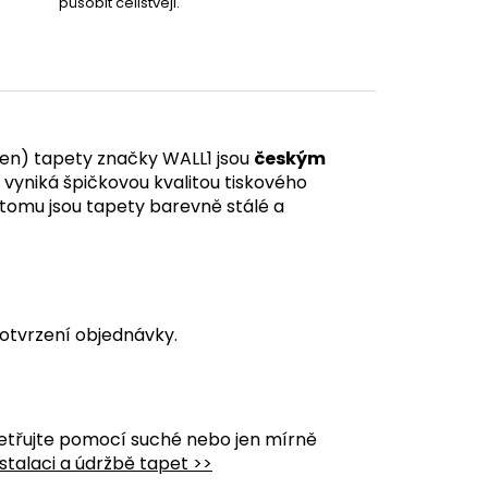
působit celistvěji.
en) tapety značky WALL1 jsou
českým
á vyniká špičkovou kvalitou tiskového
y tomu jsou tapety barevně stálé a
otvrzení objednávky.
etřujte pomocí suché nebo jen mírně
stalaci a údržbě tapet >>