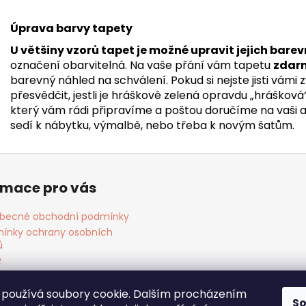
Úprava barvy tapety
U většiny vzorů tapet je možné upravit jejich barev
označení obarvitelná. Na vaše přání vám tapetu
zdar
barevný náhled na schválení. Pokud si nejste jisti vámi
přesvědčit, jestli je hráškově zelená opravdu „hrášková
který vám rádi připravíme a poštou doručíme na vaši adr
sedí k nábytku, výmalbě, nebo třeba k novým šatům.
rmace pro vás
becné obchodní podmínky
ínky ochrany osobních
ů
R
ies
akt
používá soubory cookie. Dalším procházením
S