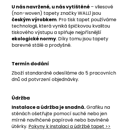
U nás navržené, u nás vytištěné
– vliesové
(non-woven) tapety značky WALL1 jsou
českým výrobkem
. Pro tisk tapet používáme
technologii, která vyniká špičkovou kvalitou
tiskového výstupu a splňuje nejpřísnější
ekologické normy
. Díky tomu jsou tapety
barevně stálé a prodyšné.
Termín dodání
Zboží standardně odesíláme do 5 pracovních
dnů od potvrzení objednávky.
Údržba
Instalace a údržba je snadná.
Grafiku na
stěnách ošetřujte pomocí suché nebo jen
mírně navlhčené papírové nebo bavlněné
útěrky.
Pokyny k instalaci a údržbě tapet >>