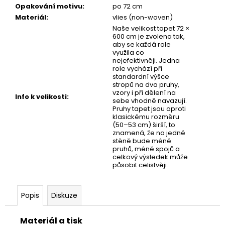
č
Opakování motivu
:
po 72 cm
u
Materiál
:
vlies (non-woven)
j
Naše velikost tapet 72 ×
e
600 cm je zvolena tak,
m
aby se každá role
využila co
e
nejefektivněji. Jedna
role vychází při
standardní výšce
stropů na dva pruhy,
TAPETA
vzory i při dělení na
NET
Info k velikosti
:
sebe vhodně navazují.
07
Pruhy tapet jsou oproti
klasickému rozměru
(50–53 cm) širší, to
znamená, že na jedné
stěně bude méně
pruhů, méně spojů a
celkový výsledek může
působit celistvěji.
Popis
Diskuze
Materiál a tisk