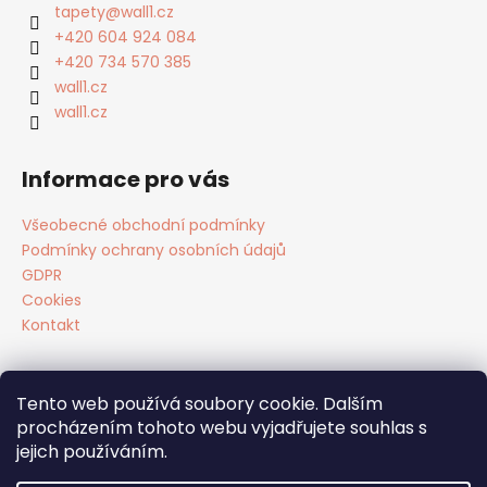
a
tapety
@
wall1.cz
t
+420 604 924 084
í
+420 734 570 385
wall1.cz
wall1.cz
Informace pro vás
Všeobecné obchodní podmínky
Podmínky ochrany osobních údajů
GDPR
Cookies
Kontakt
Tento web používá soubory cookie. Dalším
Facebook
procházením tohoto webu vyjadřujete souhlas s
jejich používáním.