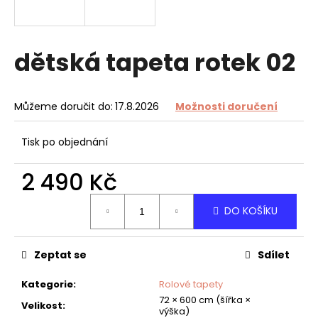
a
j
í
dětská tapeta rotek 02
t
?
Můžeme doručit do:
17.8.2026
Možnosti doručení
Tisk po objednání
HLEDAT
2 490 Kč
Měrná
DO KOŠÍKU
cena:
D
o
Zeptat se
Sdílet
p
o
Kategorie
:
Rolové tapety
r
72 × 600 cm (šířka ×
u
Velikost
:
výška)