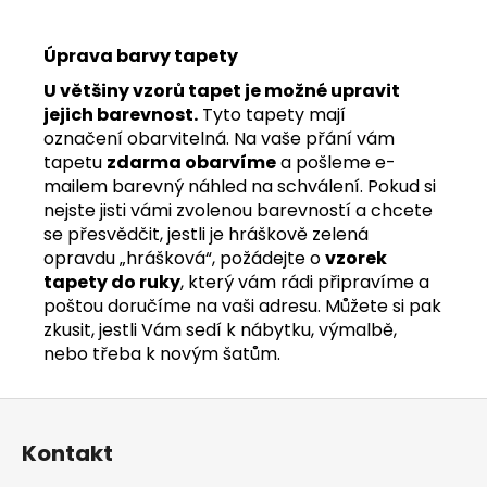
Úprava barvy tapety
U většiny vzorů tapet je možné upravit
jejich barevnost.
Tyto tapety mají
označení obarvitelná. Na vaše přání vám
tapetu
zdarma obarvíme
a pošleme e-
mailem barevný náhled na schválení. Pokud si
nejste jisti vámi zvolenou barevností a chcete
se přesvědčit, jestli je hráškově zelená
opravdu „hrášková“, požádejte o
vzorek
tapety do ruky
, který vám rádi připravíme a
poštou doručíme na vaši adresu. Můžete si pak
zkusit, jestli Vám sedí k nábytku, výmalbě,
nebo třeba k novým šatům.
Z
á
Kontakt
p