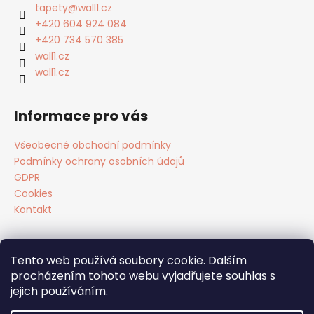
a
tapety
@
wall1.cz
t
+420 604 924 084
í
+420 734 570 385
wall1.cz
wall1.cz
Informace pro vás
Všeobecné obchodní podmínky
Podmínky ochrany osobních údajů
GDPR
Cookies
Kontakt
Tento web používá soubory cookie. Dalším
Facebook
procházením tohoto webu vyjadřujete souhlas s
jejich používáním.