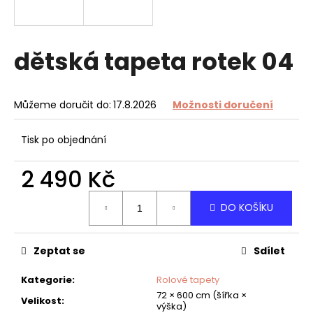
a
j
í
dětská tapeta rotek 04
t
?
Můžeme doručit do:
17.8.2026
Možnosti doručení
Tisk po objednání
HLEDAT
2 490 Kč
Měrná
DO KOŠÍKU
cena:
D
o
Zeptat se
Sdílet
p
o
Kategorie
:
Rolové tapety
r
72 × 600 cm (šířka ×
u
Velikost
:
výška)