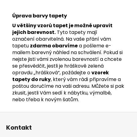
Úprava barvy tapety
U většiny vzorů tapet je možné upravit
jejich barevnost.
Tyto tapety mají
označení obarvitelná. Na vaše přání vám
tapetu
zdarma obarvíme
a pošleme e-
mailem barevný náhled na schválení. Pokud si
nejste jisti vámi zvolenou barevností a chcete
se přesvědčit, jestli je hráškově zelená
opravdu „hrášková“, požádejte o
vzorek
tapety do ruky
, který vám rádi připravíme a
poštou doručíme na vaši adresu. Můžete si pak
zkusit, jestli Vám sedí k nábytku, výmalbě,
nebo třeba k novým šatům.
Z
á
Kontakt
p