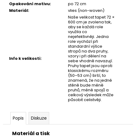
č
Opakování motivu
:
po 72 cm
u
Materiál
:
vlies (non-woven)
j
Naše velikost tapet 72 ×
e
600 cm je zvolena tak,
m
aby se každá role
využila co
e
nejefektivněji. Jedna
role vychází při
standardní výšce
stropů na dva pruhy,
TAPETA
vzory i při dělení na
NET
Info k velikosti
:
sebe vhodně navazují.
07
Pruhy tapet jsou oproti
klasickému rozměru
(50–53 cm) širší, to
znamená, že na jedné
stěně bude méně
pruhů, méně spojů a
celkový výsledek může
působit celistvěji.
Popis
Diskuze
Materiál a tisk