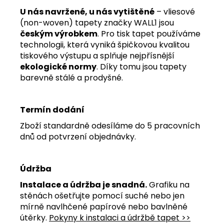
U nás navržené, u nás vytištěné
– vliesové
(non-woven) tapety značky WALL1 jsou
českým výrobkem
. Pro tisk tapet používáme
technologii, která vyniká špičkovou kvalitou
tiskového výstupu a splňuje nejpřísnější
ekologické normy
. Díky tomu jsou tapety
barevně stálé a prodyšné.
Termín dodání
Zboží standardně odesíláme do 5 pracovních
dnů od potvrzení objednávky.
Údržba
Instalace a údržba je snadná.
Grafiku na
stěnách ošetřujte pomocí suché nebo jen
mírně navlhčené papírové nebo bavlněné
útěrky.
Pokyny k instalaci a údržbě tapet >>