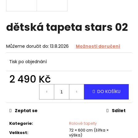
a
j
í
dětská tapeta stars 02
t
?
Můžeme doručit do:
13.8.2026
Možnosti doručení
Tisk po objednání
HLEDAT
2 490 Kč
Měrná
DO KOŠÍKU
cena:
D
o
Zeptat se
Sdílet
p
o
Kategorie
:
Rolové tapety
r
72 × 600 cm (šířka ×
u
Velikost
:
výška)