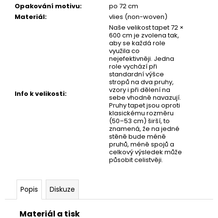
č
Opakování motivu
:
po 72 cm
u
Materiál
:
vlies (non-woven)
j
Naše velikost tapet 72 ×
e
600 cm je zvolena tak,
m
aby se každá role
využila co
e
nejefektivněji. Jedna
role vychází při
standardní výšce
stropů na dva pruhy,
TAPETA
vzory i při dělení na
TAM
Info k velikosti
:
sebe vhodně navazují.
Pruhy tapet jsou oproti
klasickému rozměru
(50–53 cm) širší, to
znamená, že na jedné
stěně bude méně
pruhů, méně spojů a
celkový výsledek může
působit celistvěji.
Popis
Diskuze
Materiál a tisk