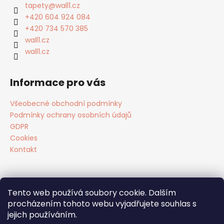
a
tapety
@
wall1.cz
t
+420 604 924 084
í
+420 734 570 385
wall1.cz
wall1.cz
Informace pro vás
Všeobecné obchodní podmínky
Podmínky ochrany osobních údajů
GDPR
Cookies
Kontakt
Tento web používá soubory cookie. Dalším
Facebook
procházením tohoto webu vyjadřujete souhlas s
jejich používáním.
tapety WALL1