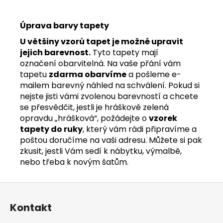
Úprava barvy tapety
U většiny vzorů tapet je možné upravit
jejich barevnost.
Tyto tapety mají
označení obarvitelná. Na vaše přání vám
tapetu
zdarma obarvíme
a pošleme e-
mailem barevný náhled na schválení. Pokud si
nejste jisti vámi zvolenou barevností a chcete
se přesvědčit, jestli je hráškově zelená
opravdu „hrášková“, požádejte o
vzorek
tapety do ruky
, který vám rádi připravíme a
poštou doručíme na vaši adresu. Můžete si pak
zkusit, jestli Vám sedí k nábytku, výmalbě,
nebo třeba k novým šatům.
Z
á
Kontakt
p