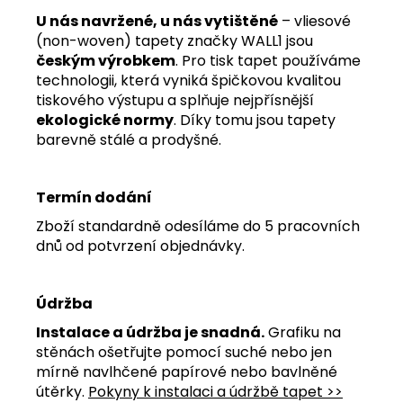
U nás navržené, u nás vytištěné
– vliesové
(non-woven) tapety značky WALL1 jsou
českým výrobkem
. Pro tisk tapet používáme
technologii, která vyniká špičkovou kvalitou
tiskového výstupu a splňuje nejpřísnější
ekologické normy
. Díky tomu jsou tapety
barevně stálé a prodyšné.
Termín dodání
Zboží standardně odesíláme do 5 pracovních
dnů od potvrzení objednávky.
Údržba
Instalace a údržba je snadná.
Grafiku na
stěnách ošetřujte pomocí suché nebo jen
mírně navlhčené papírové nebo bavlněné
útěrky.
Pokyny k instalaci a údržbě tapet >>