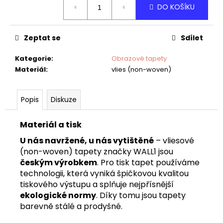
č
DO KOŠÍKU
cena:
u
j
e
Zeptat se
Sdílet
m
e
Kategorie
:
Obrazové tapety
Materiál
:
vlies (non-woven)
TAPETA
NET
Popis
Diskuze
07
Materiál a tisk
U nás navržené, u nás vytištěné
– vliesové
(non-woven) tapety značky WALL1 jsou
českým výrobkem
. Pro tisk tapet používáme
technologii, která vyniká špičkovou kvalitou
tiskového výstupu a splňuje nejpřísnější
ekologické normy
. Díky tomu jsou tapety
barevně stálé a prodyšné.