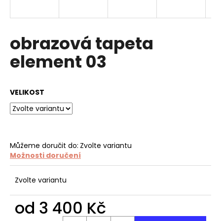
a
j
í
obrazová tapeta
t
element 03
?
VELIKOST
HLEDAT
Můžeme doručit do:
Zvolte variantu
Možnosti doručení
D
o
p
Zvolte variantu
o
r
od
3 400 Kč
u
Měrná