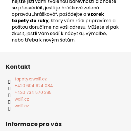
nejste jisti vámi zvolenou barevností a chcete
se přesvědčit, jestli je hráškově zelená
opravdu „hrášková“, požádejte o
vzorek
tapety do ruky
, který vám rádi připravíme a
poštou doručíme na vaši adresu. Můžete si pak
zkusit, jestli Vám sedí k nábytku, výmalbě,
nebo třeba k novým šatům.
Z
á
Kontakt
p
a
tapety
@
wall1.cz
t
+420 604 924 084
í
+420 734 570 385
wall1.cz
wall1.cz
Informace pro vás