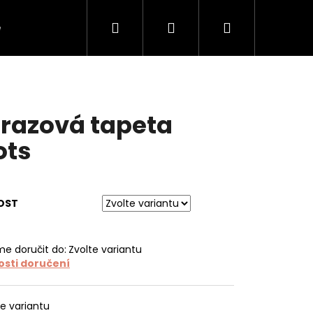
Hledat
Přihlášení
Nákupní
e
O tapetách
O nás
Kontakt
košík
razová tapeta
ots
OST
e doručit do:
Zvolte variantu
sti doručení
te variantu