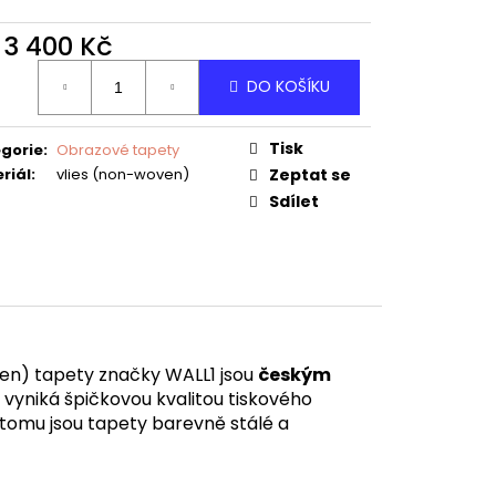
d
3 400 Kč
ná
DO KOŠÍKU
:
Tisk
gorie
:
Obrazové tapety
riál
:
vlies (non-woven)
Zeptat se
Sdílet
en) tapety značky WALL1 jsou
českým
á vyniká špičkovou kvalitou tiskového
y tomu jsou tapety barevně stálé a