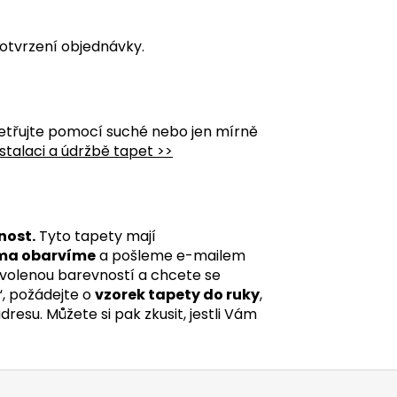
otvrzení objednávky.
etřujte pomocí suché nebo jen mírně
stalaci a údržbě tapet >>
nost.
Tyto tapety mají
ma obarvíme
a pošleme e-mailem
 zvolenou barevností a chcete se
“, požádejte o
vzorek tapety do ruky
,
esu. Můžete si pak zkusit, jestli Vám