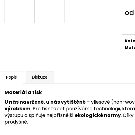
o
Měr
cena
Kate
Mate
Popis
Diskuze
Materiál a tisk
U nás navržené, u nás vytištěné
– vliesové (non-wov
výrobkem
. Pro tisk tapet používáme technologii, kter
výstupu a splňuje nejpřísnější
ekologické normy
. Dík
prodyšné.