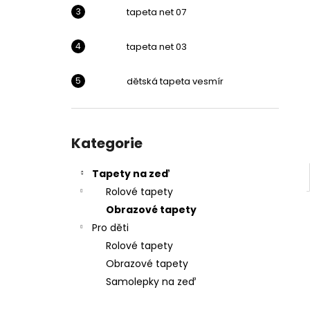
l
tapeta net 07
tapeta net 03
dětská tapeta vesmír
Přeskočit
kategorie
Kategorie
Tapety na zeď
Rolové tapety
Obrazové tapety
Pro děti
Rolové tapety
Obrazové tapety
Samolepky na zeď