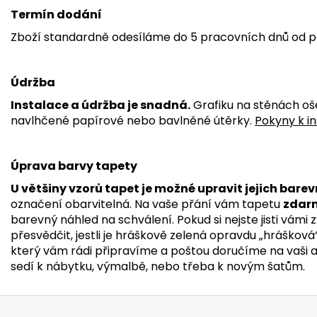
Termín dodání
Zboží standardně odesíláme do 5 pracovních dnů od p
Údržba
Instalace a údržba je snadná.
Grafiku na stěnách oš
navlhčené papírové nebo bavlněné útěrky.
Pokyny k in
Úprava barvy tapety
U většiny vzorů tapet je možné upravit jejich barev
označení obarvitelná. Na vaše přání vám tapetu
zdar
barevný náhled na schválení. Pokud si nejste jisti vámi
přesvědčit, jestli je hráškově zelená opravdu „hrášková
který vám rádi připravíme a poštou doručíme na vaši adr
sedí k nábytku, výmalbě, nebo třeba k novým šatům.