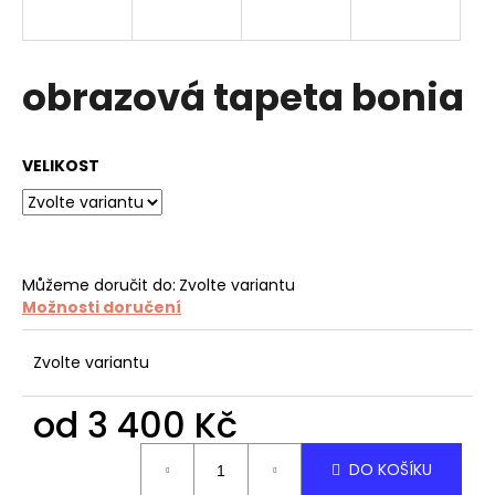
a
j
í
obrazová tapeta bonia
t
?
VELIKOST
HLEDAT
Můžeme doručit do:
Zvolte variantu
Možnosti doručení
D
Zvolte variantu
o
p
od
3 400 Kč
o
r
Měrná
DO KOŠÍKU
u
cena: