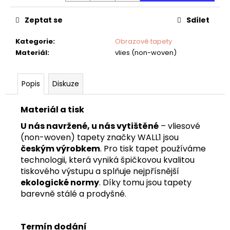
č
u
Zeptat se
Sdílet
j
e
Kategorie
:
Obrazové tapety
m
Materiál
:
vlies (non-woven)
e
Popis
Diskuze
TAPETA
AIFEL
02
Materiál a tisk
U nás navržené, u nás vytištěné
– vliesové
(non-woven) tapety značky WALL1 jsou
českým výrobkem
. Pro tisk tapet používáme
technologii, která vyniká špičkovou kvalitou
tiskového výstupu a splňuje nejpřísnější
ekologické normy
. Díky tomu jsou tapety
barevně stálé a prodyšné.
Termín dodání