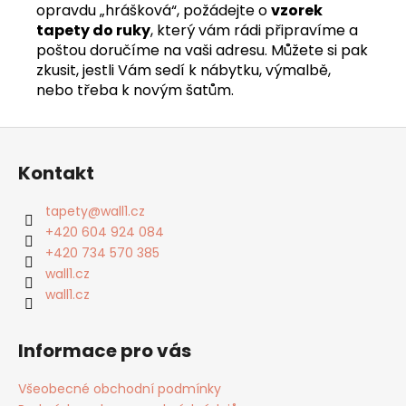
opravdu „hrášková“, požádejte o
vzorek
tapety do ruky
, který vám rádi připravíme a
poštou doručíme na vaši adresu. Můžete si pak
zkusit, jestli Vám sedí k nábytku, výmalbě,
nebo třeba k novým šatům.
Z
á
Kontakt
p
a
tapety
@
wall1.cz
t
+420 604 924 084
í
+420 734 570 385
wall1.cz
wall1.cz
Informace pro vás
Všeobecné obchodní podmínky