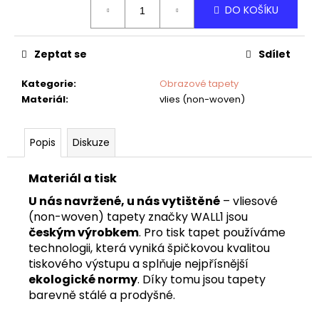
č
DO KOŠÍKU
cena:
u
j
e
Zeptat se
Sdílet
m
e
Kategorie
:
Obrazové tapety
Materiál
:
vlies (non-woven)
TAPETA
NET
Popis
Diskuze
03
Materiál a tisk
U nás navržené, u nás vytištěné
– vliesové
(non-woven) tapety značky WALL1 jsou
českým výrobkem
. Pro tisk tapet používáme
technologii, která vyniká špičkovou kvalitou
tiskového výstupu a splňuje nejpřísnější
ekologické normy
. Díky tomu jsou tapety
barevně stálé a prodyšné.