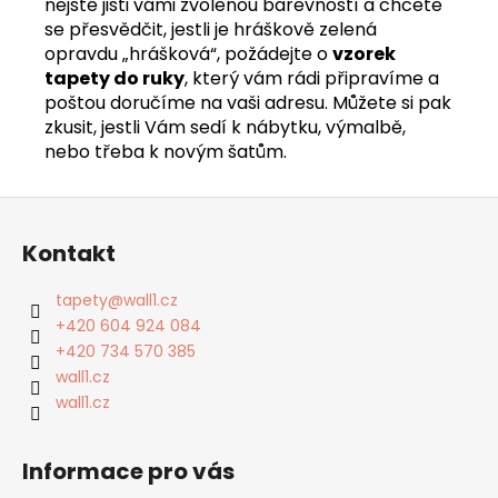
nejste jisti vámi zvolenou barevností a chcete
se přesvědčit, jestli je hráškově zelená
opravdu „hrášková“, požádejte o
vzorek
tapety do ruky
, který vám rádi připravíme a
poštou doručíme na vaši adresu. Můžete si pak
zkusit, jestli Vám sedí k nábytku, výmalbě,
nebo třeba k novým šatům.
Z
á
Kontakt
p
a
tapety
@
wall1.cz
t
+420 604 924 084
í
+420 734 570 385
wall1.cz
wall1.cz
Informace pro vás