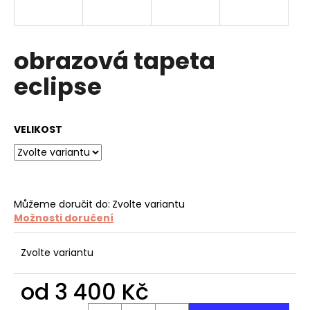
a
j
í
obrazová tapeta
t
eclipse
?
VELIKOST
HLEDAT
Můžeme doručit do:
Zvolte variantu
Možnosti doručení
D
o
p
Zvolte variantu
o
r
od
3 400 Kč
u
Měrná