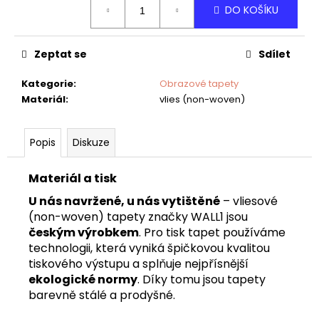
č
DO KOŠÍKU
cena:
u
j
e
Zeptat se
Sdílet
m
e
Kategorie
:
Obrazové tapety
Materiál
:
vlies (non-woven)
TAPETA
NET
Popis
Diskuze
03
Materiál a tisk
U nás navržené, u nás vytištěné
– vliesové
(non-woven) tapety značky WALL1 jsou
českým výrobkem
. Pro tisk tapet používáme
technologii, která vyniká špičkovou kvalitou
tiskového výstupu a splňuje nejpřísnější
ekologické normy
. Díky tomu jsou tapety
barevně stálé a prodyšné.