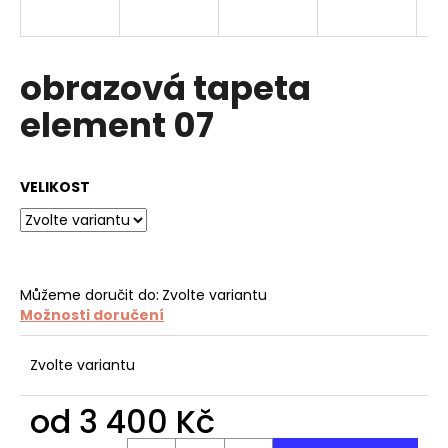
a
j
í
obrazová tapeta
t
element 07
?
VELIKOST
HLEDAT
Můžeme doručit do:
Zvolte variantu
Možnosti doručení
D
o
p
Zvolte variantu
o
r
od
3 400 Kč
u
Měrná