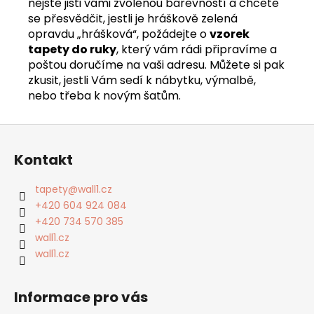
nejste jisti vámi zvolenou barevností a chcete
se přesvědčit, jestli je hráškově zelená
opravdu „hrášková“, požádejte o
vzorek
tapety do ruky
, který vám rádi připravíme a
poštou doručíme na vaši adresu. Můžete si pak
zkusit, jestli Vám sedí k nábytku, výmalbě,
nebo třeba k novým šatům.
Z
á
Kontakt
p
a
tapety
@
wall1.cz
t
+420 604 924 084
í
+420 734 570 385
wall1.cz
wall1.cz
Informace pro vás