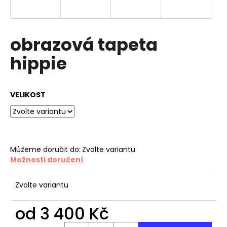
a
j
í
obrazová tapeta
t
hippie
?
VELIKOST
HLEDAT
Můžeme doručit do:
Zvolte variantu
Možnosti doručení
D
o
p
Zvolte variantu
o
r
od
3 400 Kč
u
Měrná