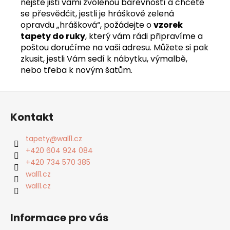
nejste jisti vámi zvolenou barevností a chcete
se přesvědčit, jestli je hráškově zelená
opravdu „hrášková“, požádejte o
vzorek
tapety do ruky
, který vám rádi připravíme a
poštou doručíme na vaši adresu. Můžete si pak
zkusit, jestli Vám sedí k nábytku, výmalbě,
nebo třeba k novým šatům.
Z
á
Kontakt
p
a
tapety
@
wall1.cz
t
+420 604 924 084
í
+420 734 570 385
wall1.cz
wall1.cz
Informace pro vás