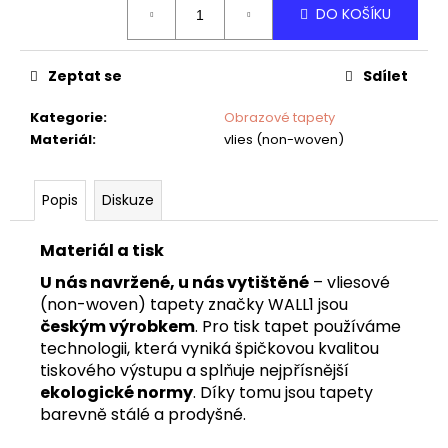
č
DO KOŠÍKU
cena:
u
j
e
Zeptat se
Sdílet
m
e
Kategorie
:
Obrazové tapety
Materiál
:
vlies (non-woven)
TAPETA
NET
Popis
Diskuze
07
Materiál a tisk
U nás navržené, u nás vytištěné
– vliesové
(non-woven) tapety značky WALL1 jsou
českým výrobkem
. Pro tisk tapet používáme
technologii, která vyniká špičkovou kvalitou
tiskového výstupu a splňuje nejpřísnější
ekologické normy
. Díky tomu jsou tapety
barevně stálé a prodyšné.