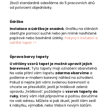
Zboží standardně odesíláme do 5 pracovních dnů
od potvrzení objednávky.
Údržba
Instalace a údržba je snadná.
Grafiku na stěnách
ošetřujte pomocí suché nebo jen mírně navlhčené
papírové nebo bavlněné útěrky.
Pokyny k instalaci a
údržbě tapet >>
Úprava barvy tapety
U většiny vzorů tapet je možné upravit jejich
barevnost.
Tyto tapety mají označení obarvitelná.
Na vaše přání vám tapetu
zdarma obarvíme
a
pošleme e-mailem barevný náhled na schválení.
Pokud si nejste jisti vámi zvolenou barevností a
chcete se přesvědčit, jestli je hráškově zelená
opravdu „hrášková“, požádejte o
vzorek tapety do
ruky
, který vám rádi připravíme a poštou doručíme
na vaši adresu. Můžete si pak zkusit, jestli Vám sedí
k nábytku, výmalbě, nebo třeba k novým šatům.