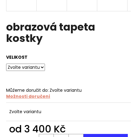
a
j
í
obrazová tapeta
t
kostky
?
VELIKOST
HLEDAT
Můžeme doručit do:
Zvolte variantu
Možnosti doručení
D
o
p
Zvolte variantu
o
r
od
3 400 Kč
u
Měrná