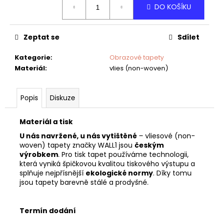
č
DO KOŠÍKU
cena:
u
j
e
Zeptat se
Sdílet
m
e
Kategorie
:
Obrazové tapety
Materiál
:
vlies (non-woven)
TAPETA
NET
Popis
Diskuze
07
Materiál a tisk
U nás navržené, u nás vytištěné
– vliesové (non-
woven) tapety značky WALL1 jsou
českým
výrobkem
. Pro tisk tapet používáme technologii,
která vyniká špičkovou kvalitou tiskového výstupu a
splňuje nejpřísnější
ekologické normy
. Díky tomu
jsou tapety barevně stálé a prodyšné.
Termín dodání