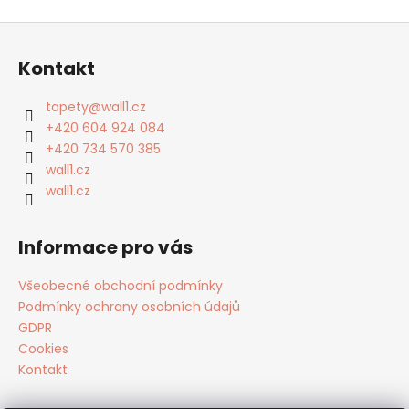
Z
á
Kontakt
p
a
tapety
@
wall1.cz
t
+420 604 924 084
í
+420 734 570 385
wall1.cz
wall1.cz
Informace pro vás
Všeobecné obchodní podmínky
Podmínky ochrany osobních údajů
GDPR
Cookies
Kontakt