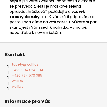
nejste jisti vámi zvolenou barevností a chcete
se přesvědčit, jestli je hráškově zelená
opravdu „hrášková“, požádejte o
vzorek
tapety do ruky
, který vám rádi připravíme a
poštou doručíme na vaši adresu. Můžete si pak
zkusit, jestli Vám sedí k nábytku, výmalbě,
nebo třeba k novým šatům.
Z
á
Kontakt
p
a
tapety
@
wall1.cz
t
+420 604 924 084
í
+420 734 570 385
wall1.cz
wall1.cz
Informace pro vás