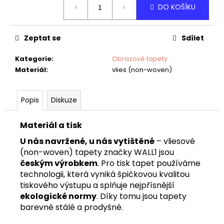
č
DO KOŠÍKU
cena:
u
j
e
Zeptat se
Sdílet
m
e
Kategorie
:
Obrazové tapety
Materiál
:
vlies (non-woven)
TAPETA
AIFEL
Popis
Diskuze
02
Materiál a tisk
U nás navržené, u nás vytištěné
– vliesové
(non-woven) tapety značky WALL1 jsou
českým výrobkem
. Pro tisk tapet používáme
technologii, která vyniká špičkovou kvalitou
tiskového výstupu a splňuje nejpřísnější
ekologické normy
. Díky tomu jsou tapety
barevně stálé a prodyšné.