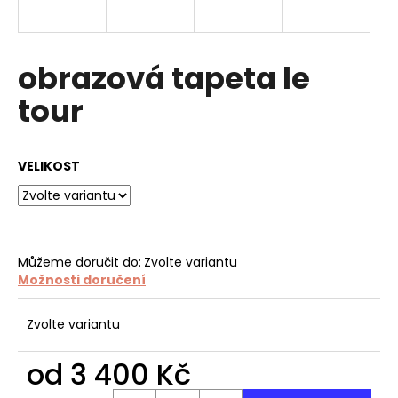
a
j
í
obrazová tapeta le
t
tour
?
VELIKOST
HLEDAT
Můžeme doručit do:
Zvolte variantu
Možnosti doručení
D
o
p
Zvolte variantu
o
r
od
3 400 Kč
u
Měrná