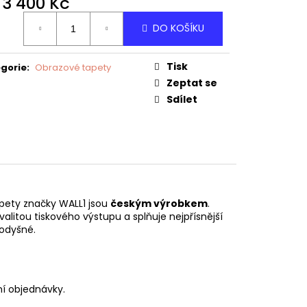
d
3 400 Kč
ná
DO KOŠÍKU
:
Tisk
gorie
:
Obrazové tapety
Zeptat se
Sdílet
pety značky WALL1 jsou
českým výrobkem
.
valitou tiskového výstupu a splňuje nejpřísnější
rodyšné.
í objednávky.