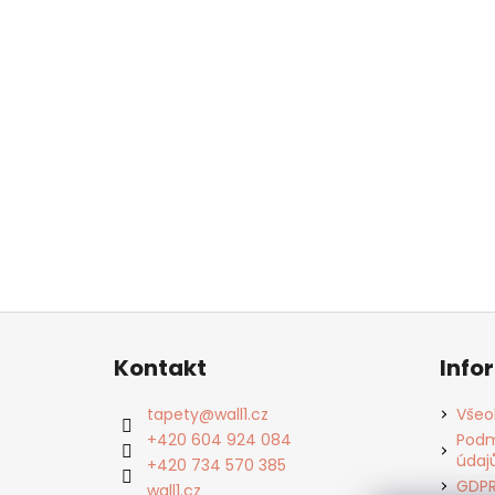
Z
á
Kontakt
Info
p
a
tapety
@
wall1.cz
Všeo
t
+420 604 924 084
Podm
údaj
í
+420 734 570 385
GDP
wall1.cz