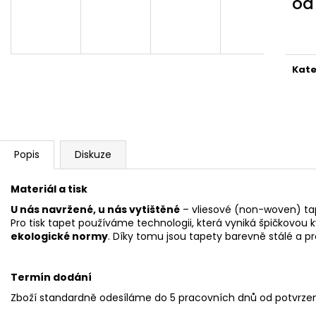
o
Měr
cena
Kate
Popis
Diskuze
Materiál a tisk
U nás navržené, u nás vytištěné
– vliesové (non-woven) ta
Pro tisk tapet používáme technologii, která vyniká špičkovou k
ekologické normy
. Díky tomu jsou tapety barevně stálé a p
Termín dodání
Zboží standardně odesíláme do 5 pracovních dnů od potvrzen