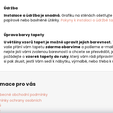
Údržba
Instalace a údržba je snadná.
Grafiku na stěnách ošetřujt
papírové nebo bavlněné útěrky.
Pokyny k instalaci a údržbě t
Úprava barvy tapety
U většiny vzorů tapet je možné upravit jejich barevnost.
vaše přání vám tapetu
zdarma obarvíme
a pošleme e-maile
nejste jisti vámi zvolenou barevností a chcete se přesvědčit, j
požádejte o
vzorek tapety do ruky
, který vám rádi připrav
si pak zkusit, jestli Vám sedí k nábytku, výmalbě, nebo třeba
rmace pro vás
becné obchodní podmínky
ínky ochrany osobních
ů
R