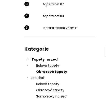
l
tapeta net 07
tapeta net 03
dětská tapeta vesmír
Přeskočit
kategorie
Kategorie
Tapety na zeď
Rolové tapety
Obrazové tapety
Pro děti
Rolové tapety
Obrazové tapety
Samolepky na zeď