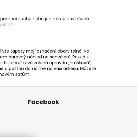
e pomocí suché nebo jen mírně navlhčené
apet >>
Tyto tapety mají označení obarvitelná. Na
m barevný náhled na schválení. Pokud si
estli je hráškově zelená opravdu „hrášková“,
íme a poštou doručíme na vaši adresu. Můžete
 k novým šatům.
Facebook