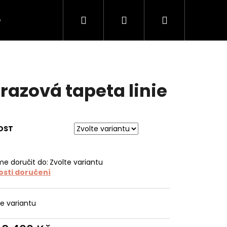
Hledat
Přihlášení
Nákupní
e
O tapetách
O nás
Kontakt
košík
razová tapeta linie
OST
e doručit do:
Zvolte variantu
sti doručení
te variantu