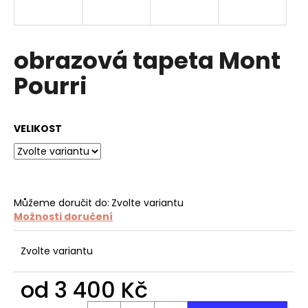
a
j
í
obrazová tapeta Mont
t
Pourri
?
VELIKOST
HLEDAT
Můžeme doručit do:
Zvolte variantu
Možnosti doručení
D
o
p
Zvolte variantu
o
r
od
3 400 Kč
u
Měrná