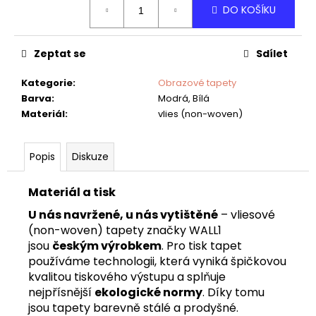
č
DO KOŠÍKU
cena:
u
j
e
Zeptat se
Sdílet
m
e
Kategorie
:
Obrazové tapety
Barva
:
Modrá, Bílá
Materiál
:
vlies (non-woven)
TAPETA
NET
07
Popis
Diskuze
Materiál a tisk
U nás navržené, u nás vytištěné
– vliesové
(non-woven) tapety značky WALL1
jsou
českým výrobkem
. Pro tisk tapet
používáme technologii, která vyniká špičkovou
kvalitou tiskového výstupu a splňuje
nejpřísnější
ekologické normy
. Díky tomu
jsou tapety barevně stálé a prodyšné.