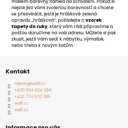
mailem barevný náhled na schválení. Pokud si
nejste jisti vámi zvolenou barevností a chcete
se přesvědčit, jestli je hráškově zelená
opravdu „hrášková“, požádejte o
vzorek
tapety do ruky
, který vám rádi připravíme a
poštou doručíme na vaši adresu. Můžete si pak
zkusit, jestli Vám sedí k nábytku, výmalbě,
nebo třeba k novým šatům.
Z
á
Kontakt
p
a
tapety
@
wall1.cz
t
+420 604 924 084
í
+420 734 570 385
wall1.cz
wall1.cz
Informace pro vás