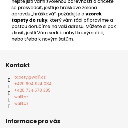
nejste jisti vámi zvolenou barevností a chcete
se přesvědčit, jestli je hráškově zelená
opravdu „hrášková“, požádejte o
vzorek
tapety do ruky
, který vám rádi připravíme a
poštou doručíme na vaši adresu. Můžete si pak
zkusit, jestli Vám sedí k nábytku, výmalbě,
nebo třeba k novým šatům.
Z
á
Kontakt
p
a
tapety
@
wall1.cz
t
+420 604 924 084
í
+420 734 570 385
wall1.cz
wall1.cz
Informace pro vás