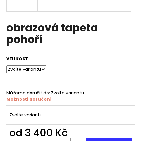
a
j
í
obrazová tapeta
t
pohoří
?
VELIKOST
HLEDAT
Můžeme doručit do:
Zvolte variantu
Možnosti doručení
D
o
p
Zvolte variantu
o
r
od
3 400 Kč
u
Měrná