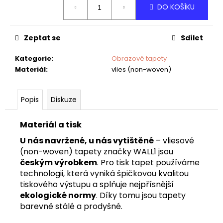
č
DO KOŠÍKU
cena:
u
j
e
Zeptat se
Sdílet
m
e
Kategorie
:
Obrazové tapety
Materiál
:
vlies (non-woven)
TAPETA
AIFEL
Popis
Diskuze
02
Materiál a tisk
U nás navržené, u nás vytištěné
– vliesové
(non-woven) tapety značky WALL1 jsou
českým výrobkem
. Pro tisk tapet používáme
technologii, která vyniká špičkovou kvalitou
tiskového výstupu a splňuje nejpřísnější
ekologické normy
. Díky tomu jsou tapety
barevně stálé a prodyšné.