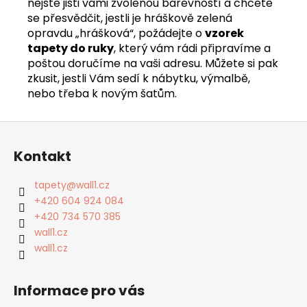
nejste jisti vámi zvolenou barevností a chcete
se přesvědčit, jestli je hráškově zelená
opravdu „hrášková“, požádejte o
vzorek
tapety do ruky
, který vám rádi připravíme a
poštou doručíme na vaši adresu. Můžete si pak
zkusit, jestli Vám sedí k nábytku, výmalbě,
nebo třeba k novým šatům.
Z
á
Kontakt
p
a
tapety
@
wall1.cz
t
+420 604 924 084
í
+420 734 570 385
wall1.cz
wall1.cz
Informace pro vás