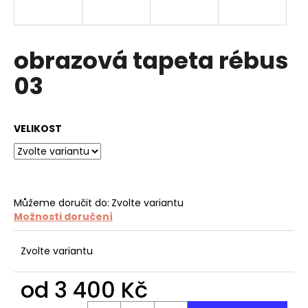
a
j
í
obrazová tapeta rébus
t
03
?
VELIKOST
HLEDAT
Můžeme doručit do:
Zvolte variantu
Možnosti doručení
D
o
p
Zvolte variantu
o
r
od
3 400 Kč
u
Měrná