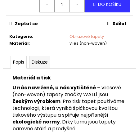
č
DO KOŠÍKU
cena:
u
j
e
Zeptat se
Sdílet
m
e
Kategorie
:
Obrazové tapety
Materiál
:
vlies (non-woven)
DĚTSKÁ
TAPETA
Popis
Diskuze
VESMÍR
Materiál a tisk
U nás navržené, u nás vytištěné
– vliesové
(non-woven) tapety značky WALL1 jsou
českým výrobkem
. Pro tisk tapet používáme
technologii, která vyniká špičkovou kvalitou
tiskového výstupu a splňuje nejpřísnější
ekologické normy
. Díky tomu jsou tapety
barevně stálé a prodyšné.