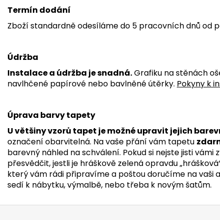
Termín dodání
Zboží standardně odesíláme do 5 pracovních dnů od p
Údržba
Instalace a údržba je snadná.
Grafiku na stěnách oš
navlhčené papírové nebo bavlněné útěrky.
Pokyny k in
Úprava barvy tapety
U většiny vzorů tapet je možné upravit jejich barev
označení obarvitelná. Na vaše přání vám tapetu
zdar
barevný náhled na schválení. Pokud si nejste jisti vámi
přesvědčit, jestli je hráškově zelená opravdu „hrášková
který vám rádi připravíme a poštou doručíme na vaši adr
sedí k nábytku, výmalbě, nebo třeba k novým šatům.