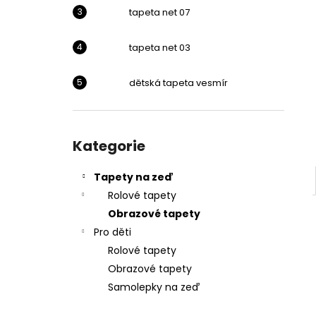
l
tapeta net 07
tapeta net 03
dětská tapeta vesmír
Přeskočit
kategorie
Kategorie
Tapety na zeď
Rolové tapety
Obrazové tapety
Pro děti
Rolové tapety
Obrazové tapety
Samolepky na zeď