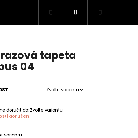
Hledat
Přihlášení
Nákupní
e
O tapetách
O nás
Kontakt
košík
razová tapeta
bus 04
OST
e doručit do:
Zvolte variantu
sti doručení
te variantu