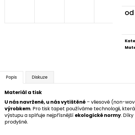
o
Měr
cena
Kate
Mate
Popis
Diskuze
Materiál a tisk
U nás navržené, u nás vytištěné
– vliesové (non-wov
výrobkem
. Pro tisk tapet používáme technologii, kter
výstupu a splňuje nejpřísnější
ekologické normy
. Dík
prodyšné.