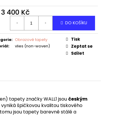
d
3 400 Kč
ná
DO KOŠÍKU
:
Tisk
gorie
:
Obrazové tapety
riál
:
vlies (non-woven)
Zeptat se
Sdílet
en) tapety značky WALL1 jsou
českým
á vyniká špičkovou kvalitou tiskového
y tomu jsou tapety barevně stálé a