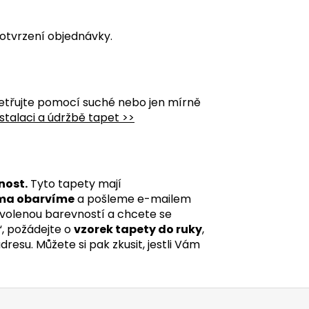
otvrzení objednávky.
etřujte pomocí suché nebo jen mírně
stalaci a údržbě tapet >>
nost.
Tyto tapety mají
ma obarvíme
a pošleme e-mailem
 zvolenou barevností a chcete se
“, požádejte o
vzorek tapety do ruky
,
esu. Můžete si pak zkusit, jestli Vám