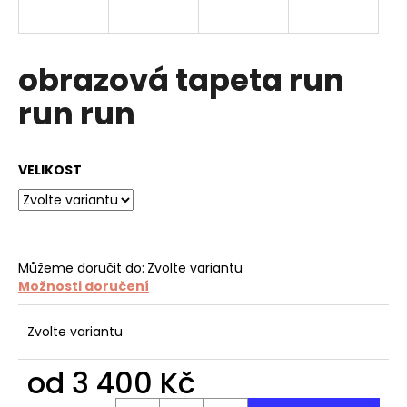
a
j
í
obrazová tapeta run
t
run run
?
VELIKOST
HLEDAT
Můžeme doručit do:
Zvolte variantu
Možnosti doručení
D
o
p
Zvolte variantu
o
r
od
3 400 Kč
u
Měrná