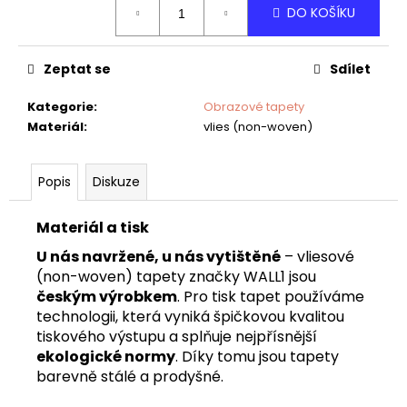
č
DO KOŠÍKU
cena:
u
j
e
Zeptat se
Sdílet
m
e
Kategorie
:
Obrazové tapety
Materiál
:
vlies (non-woven)
TAPETA
AIFEL
Popis
Diskuze
02
Materiál a tisk
U nás navržené, u nás vytištěné
– vliesové
(non-woven) tapety značky WALL1 jsou
českým výrobkem
. Pro tisk tapet používáme
technologii, která vyniká špičkovou kvalitou
tiskového výstupu a splňuje nejpřísnější
ekologické normy
. Díky tomu jsou tapety
barevně stálé a prodyšné.