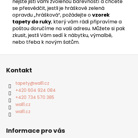
nejste jisti vámi zvolenou barevností a chcete
se přesvědčit, jestli je hráškově zelená
opravdu „hrášková“, požádejte o
vzorek
tapety do ruky
, který vám rádi připravíme a
poštou doručíme na vaši adresu. Můžete si pak
zkusit, jestli Vám sedí k nábytku, výmalbě,
nebo třeba k novým šatům.
Z
á
Kontakt
p
a
tapety
@
wall1.cz
t
+420 604 924 084
í
+420 734 570 385
wall1.cz
wall1.cz
Informace pro vás