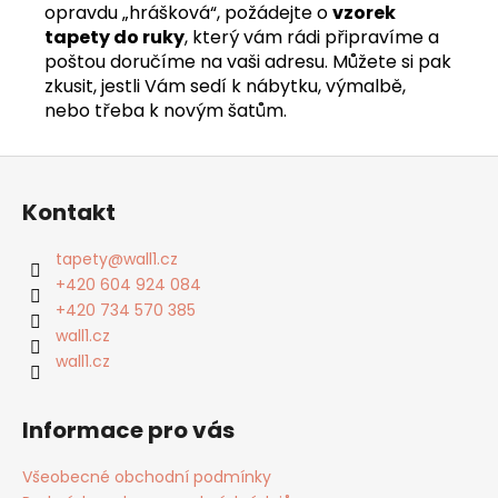
opravdu „hrášková“, požádejte o
vzorek
tapety do ruky
, který vám rádi připravíme a
poštou doručíme na vaši adresu. Můžete si pak
zkusit, jestli Vám sedí k nábytku, výmalbě,
nebo třeba k novým šatům.
Z
á
Kontakt
p
a
tapety
@
wall1.cz
t
+420 604 924 084
í
+420 734 570 385
wall1.cz
wall1.cz
Informace pro vás
Všeobecné obchodní podmínky