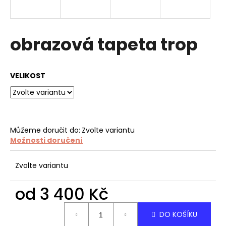
a
j
í
obrazová tapeta trop
t
?
VELIKOST
HLEDAT
Můžeme doručit do:
Zvolte variantu
Možnosti doručení
D
Zvolte variantu
o
p
od
3 400 Kč
o
r
Měrná
DO KOŠÍKU
u
cena: