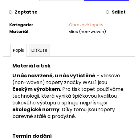
č
u
Zeptat se
Sdílet
j
e
Kategorie
:
Obrazové tapety
m
Materiál
:
vlies (non-woven)
e
Popis
Diskuze
DĚTSKÁ
TAPETA
VESMÍR
Materiál a tisk
U nás navržené, u nás vytištěné
– vliesové
(non-woven) tapety značky WALL1 jsou
českým výrobkem
. Pro tisk tapet používáme
technologii, která vyniká špičkovou kvalitou
tiskového výstupu a splňuje nejpřísnější
ekologické normy
. Díky tomu jsou tapety
barevně stálé a prodyšné.
Termín dodání