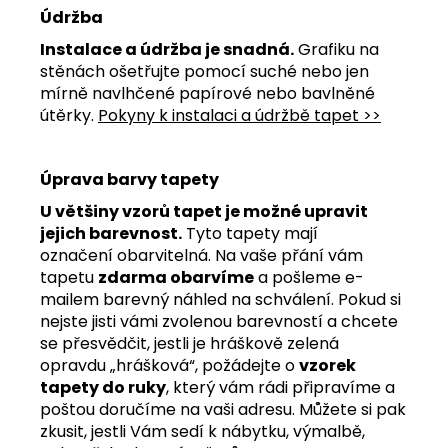
Údržba
Instalace a údržba je snadná.
Grafiku na
stěnách ošetřujte pomocí suché nebo jen
mírně navlhčené papírové nebo bavlněné
útěrky.
Pokyny k instalaci a údržbě tapet >>
Úprava barvy tapety
U většiny vzorů tapet je možné upravit
jejich barevnost.
Tyto tapety mají
označení obarvitelná. Na vaše přání vám
tapetu
zdarma obarvíme
a pošleme e-
mailem barevný náhled na schválení. Pokud si
nejste jisti vámi zvolenou barevností a chcete
se přesvědčit, jestli je hráškově zelená
opravdu „hrášková“, požádejte o
vzorek
tapety do ruky
, který vám rádi připravíme a
poštou doručíme na vaši adresu. Můžete si pak
zkusit, jestli Vám sedí k nábytku, výmalbě,