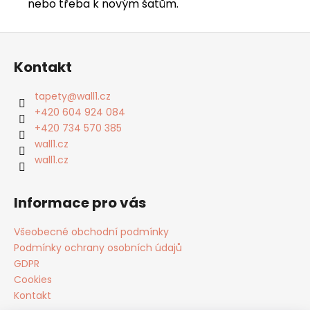
nebo třeba k novým šatům.
Z
á
Kontakt
p
a
tapety
@
wall1.cz
t
+420 604 924 084
í
+420 734 570 385
wall1.cz
wall1.cz
Informace pro vás
Všeobecné obchodní podmínky
Podmínky ochrany osobních údajů
GDPR
Cookies
Kontakt