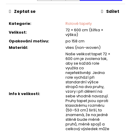
č
u
Zeptat se
Sdílet
j
e
Kategorie
:
Rolové tapety
m
72 × 600 cm (šířka ×
e
Velikost
:
výška)
Opakování motivu
:
po 158 cm
Materiál
:
vlies (non-woven)
TAPETA
Naše velikost tapet 72 ×
TAM
600 cm je zvolena tak,
aby se každá role
využila co
nejefektivněji. Jedna
role vychází při
standardní výšce
stropů na dva pruhy,
vzory i při dělení na
Info k velikosti
:
sebe vhodně navazují.
Pruhy tapet jsou oproti
klasickému rozměru
(50–53 cm) širší, to
znamená, že na jedné
stěně bude méně
pruhů, méně spojů a
celkový výsledek může