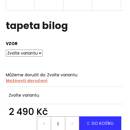
a
j
í
tapeta bilog
t
?
VZOR
HLEDAT
Můžeme doručit do:
Zvolte variantu
Možnosti doručení
D
Zvolte variantu
o
p
2 490 Kč
o
r
Měrná
DO KOŠÍKU
u
cena: