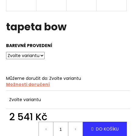
a
j
í
tapeta bow
t
?
BAREVNÉ PROVEDENÍ
HLEDAT
Můžeme doručit do:
Zvolte variantu
Možnosti doručení
D
Zvolte variantu
o
p
2 541 Kč
o
r
Měrná
DO KOŠÍKU
u
cena: