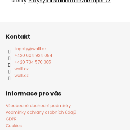
útěrky.
Pokyny k instalaci a údržbě tapet >>
Z
á
Kontakt
p
a
tapety
@
wall1.cz
t
+420 604 924 084
í
+420 734 570 385
wall1.cz
wall1.cz
Informace pro vás
Všeobecné obchodní podmínky
Podmínky ochrany osobních údajů
GDPR
Cookies