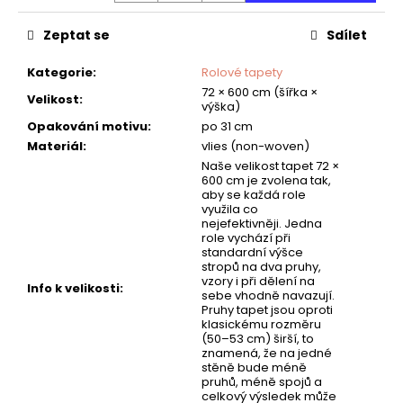
č
u
Zeptat se
Sdílet
j
e
Kategorie
:
Rolové tapety
m
72 × 600 cm (šířka ×
e
Velikost
:
výška)
Opakování motivu
:
po 31 cm
Materiál
:
vlies (non-woven)
DĚTSKÁ
Naše velikost tapet 72 ×
TAPETA
600 cm je zvolena tak,
VESMÍR
aby se každá role
využila co
nejefektivněji. Jedna
role vychází při
standardní výšce
stropů na dva pruhy,
vzory i při dělení na
Info k velikosti
:
sebe vhodně navazují.
Pruhy tapet jsou oproti
klasickému rozměru
(50–53 cm) širší, to
znamená, že na jedné
stěně bude méně
pruhů, méně spojů a
celkový výsledek může