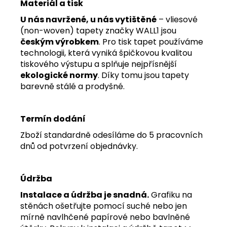
Materiál a tisk
U nás navržené, u nás vytištěné
– vliesové
(non-woven) tapety značky WALL1 jsou
českým výrobkem
. Pro tisk tapet používáme
technologii, která vyniká špičkovou kvalitou
tiskového výstupu a splňuje nejpřísnější
ekologické normy
. Díky tomu jsou tapety
barevně stálé a prodyšné.
Termín dodání
Zboží standardně odesíláme do 5 pracovních
dnů od potvrzení objednávky.
Údržba
Instalace a údržba je snadná.
Grafiku na
stěnách ošetřujte pomocí suché nebo jen
mírně navlhčené papírové nebo bavlněné