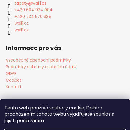
a
tapety
@
wall1.cz
t
+420 604 924 084
í
+420 734 570 385
wall1.cz
wall1.cz
Informace pro vás
Všeobecné obchodní podmínky
Podmínky ochrany osobních údajů
GDPR
Cookies
Kontakt
Tento web používá soubory cookie. Dalším
Facebook
procházením tohoto webu vyjadřujete souhlas s
jejich používáním.