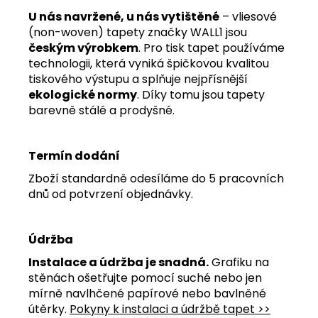
U nás navržené, u nás vytištěné
– vliesové
(non-woven) tapety značky WALL1 jsou
českým výrobkem
. Pro tisk tapet používáme
technologii, která vyniká špičkovou kvalitou
tiskového výstupu a splňuje nejpřísnější
ekologické normy
. Díky tomu jsou tapety
barevně stálé a prodyšné.
Termín dodání
Zboží standardně odesíláme do 5 pracovních
dnů od potvrzení objednávky.
Údržba
Instalace a údržba je snadná.
Grafiku na
stěnách ošetřujte pomocí suché nebo jen
mírně navlhčené papírové nebo bavlněné
útěrky.
Pokyny k instalaci a údržbě tapet >>