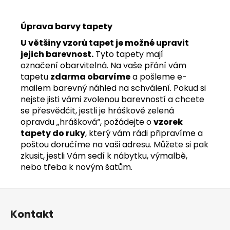
Úprava barvy tapety
U většiny vzorů tapet je možné upravit
jejich barevnost.
Tyto tapety mají
označení obarvitelná. Na vaše přání vám
tapetu
zdarma obarvíme
a pošleme e-
mailem barevný náhled na schválení. Pokud si
nejste jisti vámi zvolenou barevností a chcete
se přesvědčit, jestli je hráškově zelená
opravdu „hrášková“, požádejte o
vzorek
tapety do ruky
, který vám rádi připravíme a
poštou doručíme na vaši adresu. Můžete si pak
zkusit, jestli Vám sedí k nábytku, výmalbě,
nebo třeba k novým šatům.
Z
á
Kontakt
p