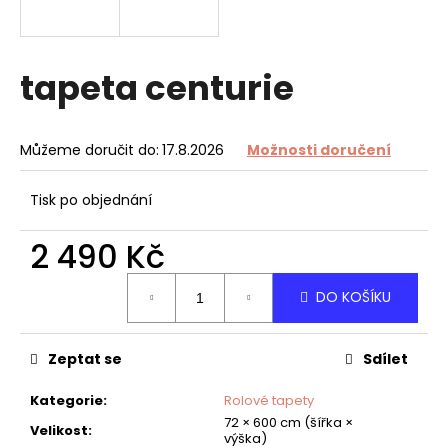
a
j
í
tapeta centurie
t
?
Můžeme doručit do:
17.8.2026
Možnosti doručení
Tisk po objednání
HLEDAT
2 490 Kč
Měrná
DO KOŠÍKU
cena:
D
o
Zeptat se
Sdílet
p
o
Kategorie
:
Rolové tapety
r
72 × 600 cm (šířka ×
u
Velikost
:
výška)