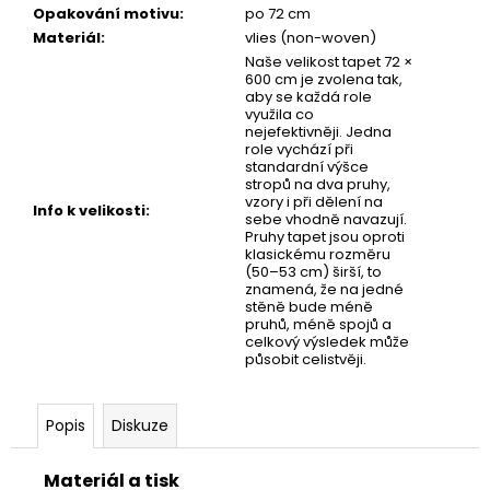
č
Opakování motivu
:
po 72 cm
u
Materiál
:
vlies (non-woven)
j
Naše velikost tapet 72 ×
e
600 cm je zvolena tak,
m
aby se každá role
využila co
e
nejefektivněji. Jedna
role vychází při
standardní výšce
stropů na dva pruhy,
DĚTSKÁ
vzory i při dělení na
TAPETA
Info k velikosti
:
sebe vhodně navazují.
VESMÍR
Pruhy tapet jsou oproti
klasickému rozměru
(50–53 cm) širší, to
znamená, že na jedné
stěně bude méně
pruhů, méně spojů a
celkový výsledek může
působit celistvěji.
Popis
Diskuze
Materiál a tisk