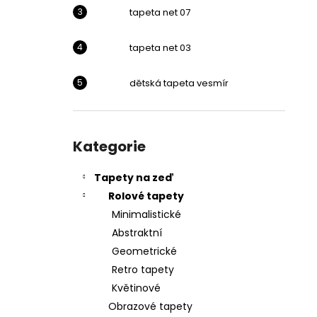
l
tapeta net 07
tapeta net 03
dětská tapeta vesmír
Přeskočit
kategorie
Kategorie
Tapety na zeď
Rolové tapety
Minimalistické
Abstraktní
Geometrické
Retro tapety
Květinové
Obrazové tapety