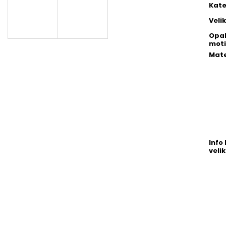
Kate
Veli
Opa
moti
Mate
Info 
velik