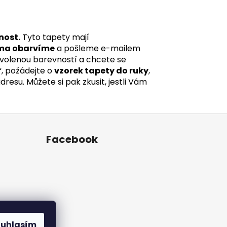
nost.
Tyto tapety mají
ma obarvíme
a pošleme e-mailem
 zvolenou barevností a chcete se
“, požádejte o
vzorek tapety do ruky
,
esu. Můžete si pak zkusit, jestli Vám
Facebook
ouhlasím