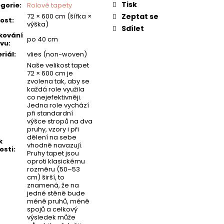
Tisk
gorie
:
Rolové tapety
72 × 600 cm (šířka ×
Zeptat se
kost
:
výška)
Sdílet
kování
po 40 cm
vu
:
riál
:
vlies (non-woven)
Naše velikost tapet
72 × 600 cm je
zvolena tak, aby se
každá role využila
co nejefektivněji.
Jedna role vychází
při standardní
výšce stropů na dva
pruhy, vzory i při
dělení na sebe
k
vhodně navazují.
osti
:
Pruhy tapet jsou
oproti klasickému
rozměru (50–53
cm) širší, to
znamená, že na
jedné stěně bude
méně pruhů, méně
spojů a celkový
výsledek může