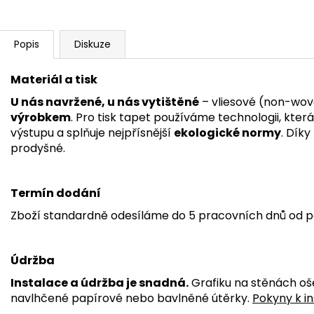
Popis
Diskuze
Materiál a tisk
U nás navržené, u nás vytištěné
– vliesové (non-wov
výrobkem
. Pro tisk tapet používáme technologii, kter
výstupu a splňuje nejpřísnější
ekologické normy
. Dík
prodyšné.
Termín dodání
Zboží standardně odesíláme do 5 pracovních dnů od p
Údržba
Instalace a údržba je snadná.
Grafiku na stěnách oš
navlhčené papírové nebo bavlněné útěrky.
Pokyny k in