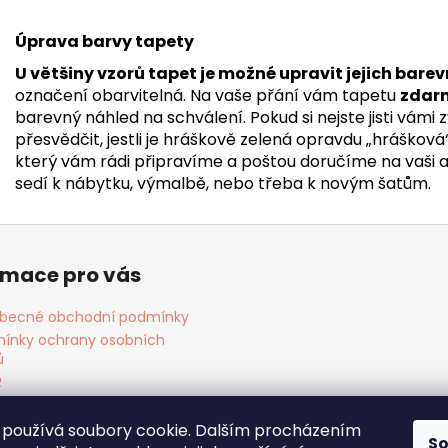
Úprava barvy tapety
U většiny vzorů tapet je možné upravit jejich barev
označení obarvitelná. Na vaše přání vám tapetu
zdar
barevný náhled na schválení. Pokud si nejste jisti vámi
přesvědčit, jestli je hráškově zelená opravdu „hrášková
který vám rádi připravíme a poštou doručíme na vaši adr
sedí k nábytku, výmalbě, nebo třeba k novým šatům.
rmace pro vás
becné obchodní podmínky
ínky ochrany osobních
ů
R
ies
akt
používá soubory cookie. Dalším procházením
S