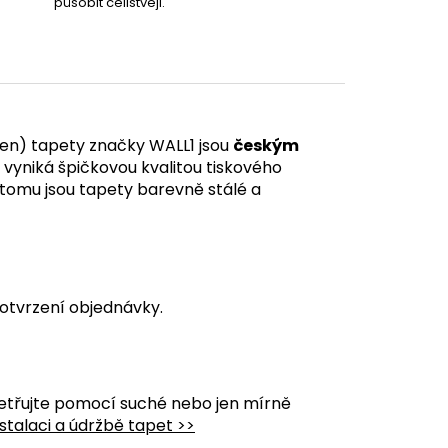
působit celistvěji.
en) tapety značky WALL1 jsou
českým
á vyniká špičkovou kvalitou tiskového
y tomu jsou tapety barevně stálé a
otvrzení objednávky.
etřujte pomocí suché nebo jen mírně
stalaci a údržbě tapet >>