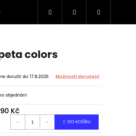
Hledat
Přihlášení
Nákupní
e
O tapetách
O nás
Kontakt
košík
peta colors
e doručit do:
17.8.2026
Možnosti doručení
 po objednání
490 Kč
ná
DO KOŠÍKU
: