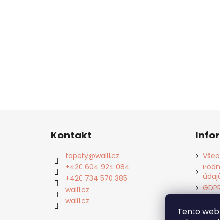
Z
á
Kontakt
Info
p
a
tapety
@
wall1.cz
Všeo
t
+420 604 924 084
Podm
údaj
í
+420 734 570 385
GDP
wall1.cz
Cook
wall1.cz
Kont
Tento web 