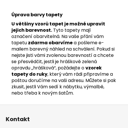
Úprava barvy tapety
U většiny vzorů tapet je možné upravit
jejich barevnost.
Tyto tapety mají
označení obarvitelná. Na vaše přání vám
tapetu
zdarma obarvíme
a pošleme e-
mailem barevný náhled na schválení. Pokud si
nejste jisti vámi zvolenou barevností a chcete
se přesvědčit, jestli je hráškově zelená
opravdu „hrášková“, požádejte o
vzorek
tapety do ruky
, který vám rádi připravíme a
poštou doručíme na vaši adresu. Můžete si pak
zkusit, jestli Vám sedí k nábytku, výmalbě,
nebo třeba k novým šatům.
Z
á
Kontakt
p