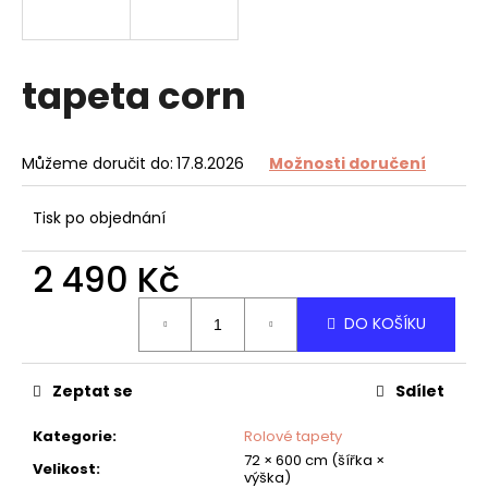
a
j
í
tapeta corn
t
?
Můžeme doručit do:
17.8.2026
Možnosti doručení
Tisk po objednání
HLEDAT
2 490 Kč
Měrná
DO KOŠÍKU
cena:
D
o
Zeptat se
Sdílet
p
o
Kategorie
:
Rolové tapety
r
72 × 600 cm (šířka ×
u
Velikost
:
výška)