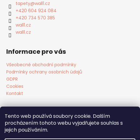
a
tapety
@
wall1.cz
t
+420 604 924 084
í
+420 734 570 385
wall1.cz
wall1.cz
Informace pro vás
Všeobecné obchodní podmínky
Podmínky ochrany osobních údajů
GDPR
Cookies
Kontakt
Tento web používá soubory cookie. Dalším
Facebook
procházením tohoto webu vyjadřujete souhlas s
jejich používáním.