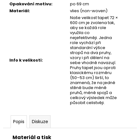
č
Opakování motivu
:
po 69 cm
u
Materiál
:
vlies (non-woven)
j
Naše velikost tapet 72 ×
e
600 cm je zvolena tak,
m
aby se každá role
využila co
e
nejefektivněji. Jedna
role vychází při
standardní výšce
stropů na dva pruhy,
TAPETA
vzory i při dělení na
NET
Info k velikosti
:
sebe vhodně navazují.
07
Pruhy tapet jsou oproti
klasickému rozměru
(50–53 cm) širší, to
znamená, že na jedné
stěně bude méně
pruhů, méně spojů a
celkový výsledek může
působit celistvěji.
Popis
Diskuze
Materiál a tisk