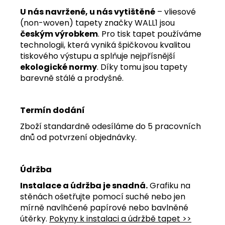
U nás navržené, u nás vytištěné
– vliesové
(non-woven) tapety značky WALL1 jsou
českým výrobkem
. Pro tisk tapet používáme
technologii, která vyniká špičkovou kvalitou
tiskového výstupu a splňuje nejpřísnější
ekologické normy
. Díky tomu jsou tapety
barevně stálé a prodyšné.
Termín dodání
Zboží standardně odesíláme do 5 pracovních
dnů od potvrzení objednávky.
Údržba
Instalace a údržba je snadná.
Grafiku na
stěnách ošetřujte pomocí suché nebo jen
mírně navlhčené papírové nebo bavlněné
útěrky.
Pokyny k instalaci a údržbě tapet >>