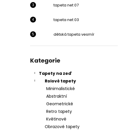
l
tapeta net 07
tapeta net 03
dětská tapeta vesmír
Přeskočit
kategorie
Kategorie
Tapety na zeď
Rolové tapety
Minimalistické
Abstraktní
Geometrické
Retro tapety
Květinové
Obrazové tapety