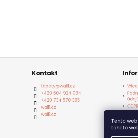
Z
á
Kontakt
Info
p
a
tapety
@
wall1.cz
Všeo
t
+420 604 924 084
Podm
údaj
í
+420 734 570 385
GDP
wall1.cz
Cook
wall1.cz
Kont
Tento web 
tohoto webu