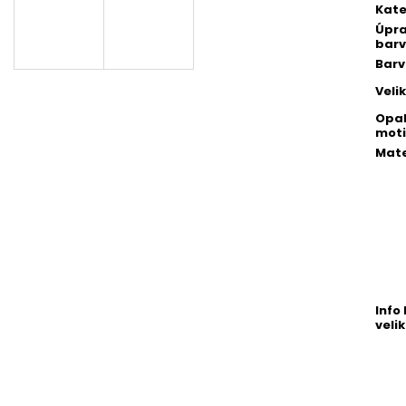
Kate
Úpr
barv
Bar
Veli
Opa
moti
Mate
Info 
velik