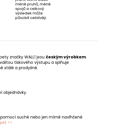
méně pruhů, méně
spojů a celkový
výsledek může
působit celistvěji.
pety značky WALL1 jsou
českým výrobkem
.
valitou tiskového výstupu a splňuje
ě stálé a prodyšné.
í objednávky.
e pomocí suché nebo jen mírně navlhčené
apet >>