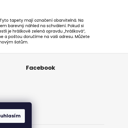
Tyto tapety mají označení obarvitelná. Na
m barevný náhled na schválení. Pokud si
estli je hráškově zelená opravdu „hrášková“,
íme a poštou doručíme na vaši adresu. Můžete
 k novým šatům.
Facebook
ouhlasím