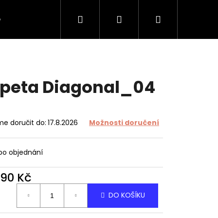
Hledat
Přihlášení
Nákupní
e
O tapetách
O nás
Kontakt
košík
peta Diagonal_04
e doručit do:
17.8.2026
Možnosti doručení
 po objednání
490 Kč
ná
DO KOŠÍKU
: