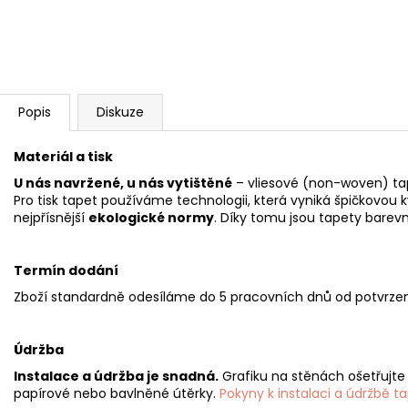
Popis
Diskuze
Materiál a tisk
U nás navržené, u nás vytištěné
– vliesové (non-woven) ta
Pro tisk tapet používáme technologii, která vyniká špičkovou k
nejpřísnější
ekologické normy
. Díky tomu jsou tapety barevn
Termín dodání
Zboží standardně odesíláme do 5 pracovních dnů od potvrzen
Údržba
Instalace a údržba je snadná.
Grafiku na stěnách ošetřujt
papírové nebo bavlněné útěrky.
Pokyny k instalaci a údržbě t