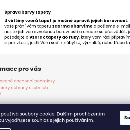
Úprava barvy tapety
U většiny vzorů tapet je možné upravit jejich barevnost.
vaše přání vám tapetu
zdarma obarvíme
a pošleme e-maile
nejste jisti vámi zvolenou barevností a chcete se přesvědčit, j
požádejte o
vzorek tapety do ruky
, který vám rádi připrav
si pak zkusit, jestli Vám sedí k nábytku, výmalbě, nebo třeba
rmace pro vás
becné obchodní podmínky
ínky ochrany osobních
ů
R
ies
akt
používá soubory cookie. Dalším procházením
S
 vyjadřujete souhlas s jejich používáním.