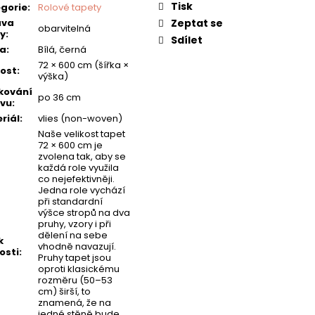
Tisk
gorie
:
Rolové tapety
ava
Zeptat se
obarvitelná
y
:
Sdílet
va
:
Bílá, černá
72 × 600 cm (šířka ×
kost
:
výška)
kování
po 36 cm
vu
:
riál
:
vlies (non-woven)
Naše velikost tapet
72 × 600 cm je
zvolena tak, aby se
každá role využila
co nejefektivněji.
Jedna role vychází
při standardní
výšce stropů na dva
pruhy, vzory i při
dělení na sebe
k
vhodně navazují.
osti
:
Pruhy tapet jsou
oproti klasickému
rozměru (50–53
cm) širší, to
znamená, že na
jedné stěně bude