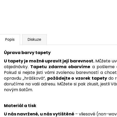
Popis
Diskuze
Úprava barvy tapety
U tapety je možné upravit její barevnost.
Můžete uvé
objednávky.
Tapetu zdarma obarvíme
a pošleme e
Pokud si nejste jisti vámi zvolenou barevností a chcet
opravdu „hrášková“,
požádejte o vzorek tapety
do 
doručíme na vaši adresu. Můžete si pak zkusit, jestli 
novým šatům.
Materiál a tisk
U nás navržené, u nás vytištěné
– vliesové (non-wov