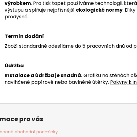
výrobkem
. Pro tisk tapet používáme technologii, kter
výstupu a splňuje nejpřísnější
ekologické normy
. Dík
prodyšné.
Termín dodání
Zboží standardně odesíláme do 5 pracovních dnů od p
Údržba
Instalace a údržba je snadná.
Grafiku na stěnách oš
navlhčené papírové nebo bavlněné útěrky.
Pokyny k in
rmace pro vás
becné obchodní podmínky