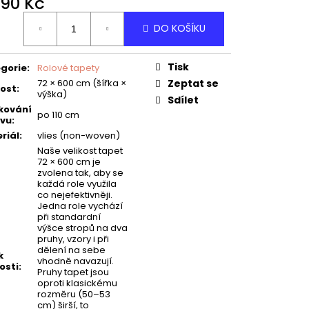
490 Kč
ná
DO KOŠÍKU
:
Tisk
gorie
:
Rolové tapety
72 × 600 cm (šířka ×
Zeptat se
kost
:
výška)
Sdílet
kování
po 110 cm
vu
:
riál
:
vlies (non-woven)
Naše velikost tapet
72 × 600 cm je
zvolena tak, aby se
každá role využila
co nejefektivněji.
Jedna role vychází
při standardní
výšce stropů na dva
pruhy, vzory i při
dělení na sebe
k
vhodně navazují.
osti
:
Pruhy tapet jsou
oproti klasickému
rozměru (50–53
cm) širší, to