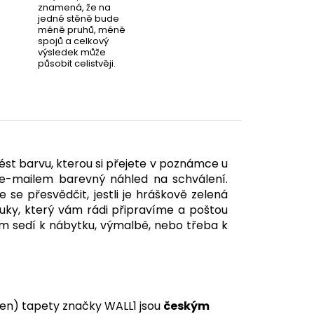
znamená, že na
jedné stěně bude
méně pruhů, méně
spojů a celkový
výsledek může
působit celistvěji.
st barvu, kterou si přejete v poznámce u
-mailem barevný náhled na schválení.
e se přesvědčit, jestli je hráškově zelená
ruky
, který vám rádi připravíme a poštou
Vám sedí k nábytku, výmalbě, nebo třeba k
en) tapety značky WALL1 jsou
českým