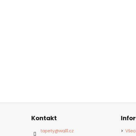
Z
á
Kontakt
Info
p
a
tapety
@
wall1.cz
Všeo