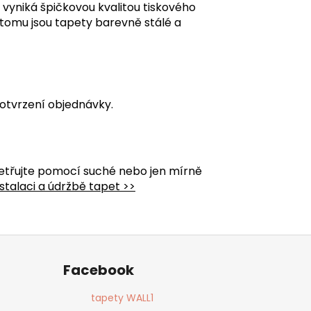
á vyniká špičkovou kvalitou tiskového
y tomu jsou tapety barevně stálé a
otvrzení objednávky.
etřujte pomocí suché nebo jen mírně
stalaci a údržbě tapet >>
Facebook
tapety WALL1