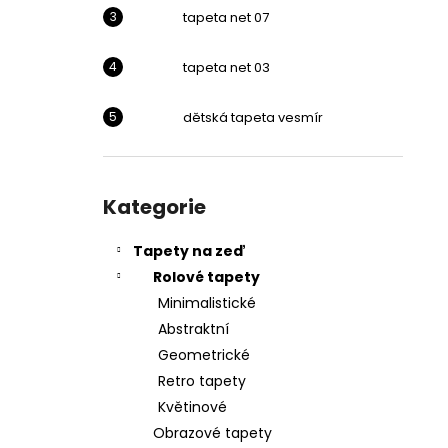
l
tapeta net 07
tapeta net 03
dětská tapeta vesmír
Přeskočit
kategorie
Kategorie
Tapety na zeď
Rolové tapety
Minimalistické
Abstraktní
Geometrické
Retro tapety
Květinové
Obrazové tapety