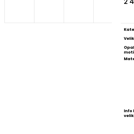
2 
Měr
cena
Kate
Veli
Opa
moti
Mate
Info 
velik