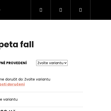
Hledat
Přihlášení
Nákupní
e
O tapetách
O nás
Kontakt
košík
peta fall
VNÉ PROVEDENÍ
e doručit do:
Zvolte variantu
sti doručení
te variantu