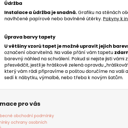
Údržba
Instalace a údržba je snadná.
Grafiku na stěnách oš
navlhčené papírové nebo bavlněné útěrky.
Pokyny k in
Úprava barvy tapety
U většiny vzorů tapet je možné upravit jejich barev
označení obarvitelná. Na vaše přání vám tapetu
zdar
barevný náhled na schválení. Pokud si nejste jisti vámi
přesvědčit, jestli je hráškově zelená opravdu „hrášková
který vám rádi připravíme a poštou doručíme na vaši adr
sedí k nábytku, výmalbě, nebo třeba k novým šatům.
rmace pro vás
becné obchodní podmínky
ínky ochrany osobních
ů