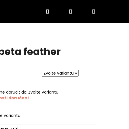
Hledat
Přihlášení
Nákupní
e
O tapetách
O nás
Kontakt
košík
peta feather
e doručit do:
Zvolte variantu
sti doručení
te variantu