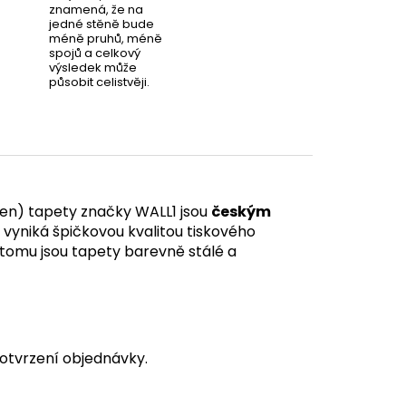
znamená, že na
jedné stěně bude
méně pruhů, méně
spojů a celkový
výsledek může
působit celistvěji.
en) tapety značky WALL1 jsou
českým
á vyniká špičkovou kvalitou tiskového
y tomu jsou tapety barevně stálé a
otvrzení objednávky.