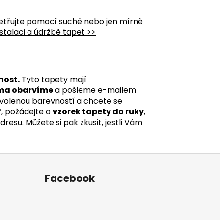
etřujte pomocí suché nebo jen mírně
stalaci a údržbě tapet >>
nost.
Tyto tapety mají
ma obarvíme
a pošleme e-mailem
 zvolenou barevností a chcete se
“, požádejte o
vzorek tapety do ruky
,
esu. Můžete si pak zkusit, jestli Vám
Facebook