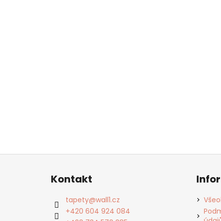
Z
á
Kontakt
Info
p
a
tapety
@
wall1.cz
Všeo
t
+420 604 924 084
Podm
údaj