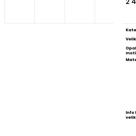
2 
Měr
cena
Kate
Veli
Opa
moti
Mate
Info 
velik