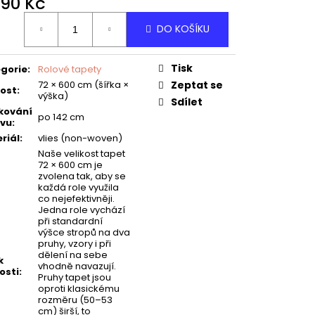
490 Kč
ná
DO KOŠÍKU
:
Tisk
gorie
:
Rolové tapety
72 × 600 cm (šířka ×
Zeptat se
kost
:
výška)
Sdílet
kování
po 142 cm
vu
:
riál
:
vlies (non-woven)
Naše velikost tapet
72 × 600 cm je
zvolena tak, aby se
každá role využila
co nejefektivněji.
Jedna role vychází
při standardní
výšce stropů na dva
pruhy, vzory i při
dělení na sebe
k
vhodně navazují.
osti
:
Pruhy tapet jsou
oproti klasickému
rozměru (50–53
cm) širší, to