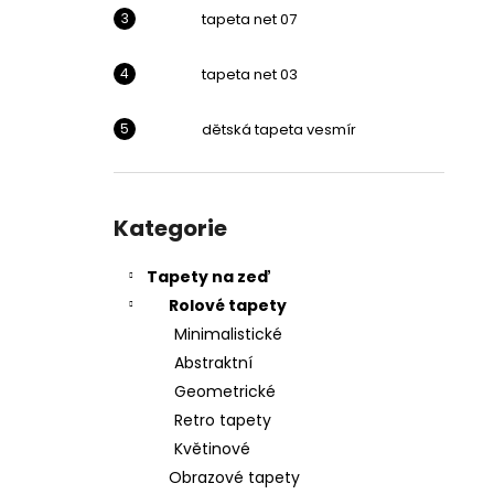
l
tapeta net 07
tapeta net 03
dětská tapeta vesmír
Přeskočit
kategorie
Kategorie
Tapety na zeď
Rolové tapety
Minimalistické
Abstraktní
Geometrické
Retro tapety
Květinové
Obrazové tapety