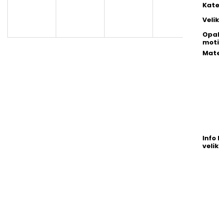
Kate
Veli
Opa
moti
Mate
Info 
velik