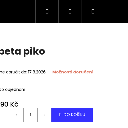
Hledat
Přihlášení
Nákupní
e
O tapetách
O nás
Kontakt
košík
peta piko
e doručit do:
17.8.2026
Možnosti doručení
 po objednání
490 Kč
ná
DO KOŠÍKU
: