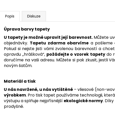
Popis
Diskuze
Úprava barvy tapety
U tapety je možné upravit její barevnost.
Můžete uvé
objednávky.
Tapetu zdarma obarvíme
a pošleme e
Pokud si nejste jisti vámi zvolenou barevností a chcet
opravdu „hrášková“,
požádejte o vzorek tapety
do 
doručíme na vaši adresu. Můžete si pak zkusit, jestli 
novým šatům.
Materiál a tisk
U nás navržené, u nás vytištěné
– vliesové (non-wov
výrobkem
. Pro tisk tapet používáme technologii, kter
výstupu a splňuje nejpřísnější
ekologické normy
. Dík
prodyšné.