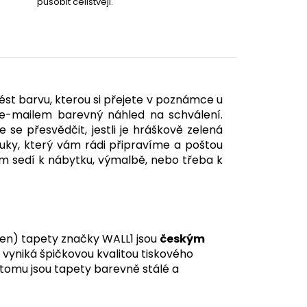
působit celistvěji.
st barvu, kterou si přejete v poznámce u
-mailem barevný náhled na schválení.
e se přesvědčit, jestli je hráškově zelená
ruky
, který vám rádi připravíme a poštou
Vám sedí k nábytku, výmalbě, nebo třeba k
en) tapety značky WALL1 jsou
českým
á vyniká špičkovou kvalitou tiskového
y tomu jsou tapety barevně stálé a