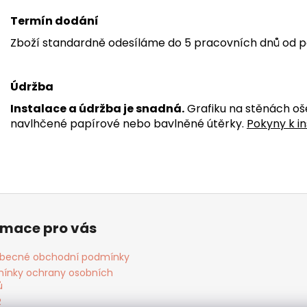
Termín dodání
Zboží standardně odesíláme do 5 pracovních dnů od p
Údržba
Instalace a údržba je snadná.
Grafiku na stěnách oš
navlhčené papírové nebo bavlněné útěrky.
Pokyny k in
rmace pro vás
becné obchodní podmínky
ínky ochrany osobních
ů
R