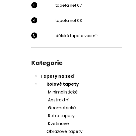
l
tapeta net 07
tapeta net 03
dětská tapeta vesmír
Přeskočit
kategorie
Kategorie
Tapety na zeď
Rolové tapety
Minimalistické
Abstraktní
Geometrické
Retro tapety
Květinové
Obrazové tapety