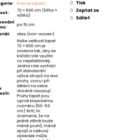
Tisk
gorie
:
Rolové tapety
72 × 600 cm (šířka ×
Zeptat se
kost
:
výška)
Sdílet
kování
po 15 cm
vu
:
riál
:
vlies (non-woven)
Naše velikost tapet
72 × 600 cm je
zvolena tak, aby se
každá role využila
co nejefektivněji.
Jedna role vychází
při standardní
výšce stropů na dva
pruhy, vzory i při
dělení na sebe
k
vhodně navazují.
osti
:
Pruhy tapet jsou
oproti klasickému
rozměru (50–53
cm) širší, to
znamená, že na
jedné stěně bude
méně pruhů, méně
spojů a celkový
výsledek může