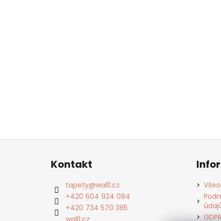
Z
á
Kontakt
Info
p
a
tapety
@
wall1.cz
Všeo
t
+420 604 924 084
Podm
údaj
í
+420 734 570 385
GDP
wall1.cz