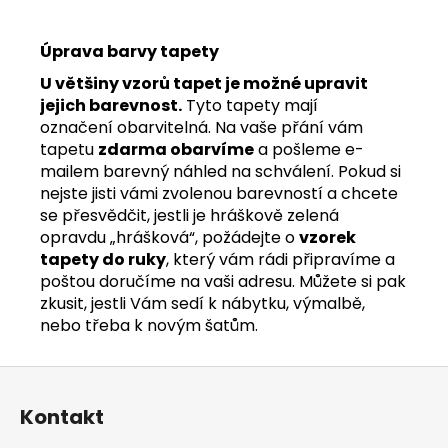
Úprava barvy tapety
U většiny vzorů tapet je možné upravit
jejich barevnost.
Tyto tapety mají
označení obarvitelná. Na vaše přání vám
tapetu
zdarma obarvíme
a pošleme e-
mailem barevný náhled na schválení. Pokud si
nejste jisti vámi zvolenou barevností a chcete
se přesvědčit, jestli je hráškově zelená
opravdu „hrášková“, požádejte o
vzorek
tapety do ruky
, který vám rádi připravíme a
poštou doručíme na vaši adresu. Můžete si pak
zkusit, jestli Vám sedí k nábytku, výmalbě,
nebo třeba k novým šatům.
Z
á
Kontakt
p