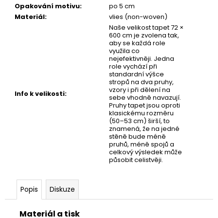
č
Opakování motivu
:
po 5 cm
u
Materiál
:
vlies (non-woven)
j
Naše velikost tapet 72 ×
e
600 cm je zvolena tak,
m
aby se každá role
využila co
e
nejefektivněji. Jedna
role vychází při
standardní výšce
stropů na dva pruhy,
TAPETA
vzory i při dělení na
TAM
Info k velikosti
:
sebe vhodně navazují.
Pruhy tapet jsou oproti
klasickému rozměru
(50–53 cm) širší, to
znamená, že na jedné
stěně bude méně
pruhů, méně spojů a
celkový výsledek může
působit celistvěji.
Popis
Diskuze
Materiál a tisk