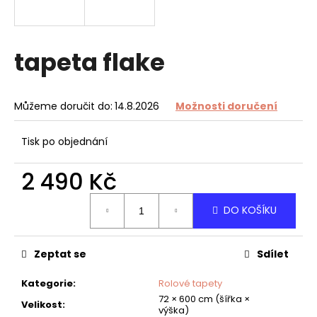
a
j
í
tapeta flake
t
?
Můžeme doručit do:
14.8.2026
Možnosti doručení
Tisk po objednání
HLEDAT
2 490 Kč
Měrná
DO KOŠÍKU
cena:
D
o
Zeptat se
Sdílet
p
o
Kategorie
:
Rolové tapety
r
72 × 600 cm (šířka ×
u
Velikost
:
výška)