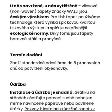
U nás navržené, u nás vytištěné
– vliesové
(non-woven) tapety značky WALL1 jsou
českým výrobkem
. Pro tisk tapet používáme
technologii, která vyniká špičkovou kvalitou
tiskového výstupu a splňuje nejpřísnější
ekologické normy
. Díky tomu jsou tapety
barevně stálé a prodyšné.
Termín dodání
Zboží standardně odesíláme do 5 pracovních
dnů od potvrzení objednávky.
Údržba
Instalace a údržba je snadná.
Grafiku na
stěnách ošetřujte pomocí suché nebo jen
mírně navlhčené papírové nebo bavlněné
útěrky.
Pokyny k instalaci a údržbě tapet >>