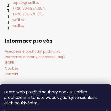
a
tapety
@
wall1.cz
t
+420 604 924 084
í
+420 734 570 385
wall1.cz
wall1.cz
Informace pro vás
Všeobecné obchodní podmínky
Podmínky ochrany osobních údajů
GDPR
Cookies
Kontakt
Tento web používá soubory cookie. Dalším
Facebook
procházením tohoto webu vyjadřujete souhlas s
jejich používáním.