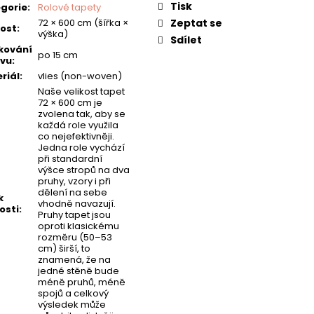
Tisk
gorie
:
Rolové tapety
72 × 600 cm (šířka ×
Zeptat se
kost
:
výška)
Sdílet
kování
po 15 cm
vu
:
riál
:
vlies (non-woven)
Naše velikost tapet
72 × 600 cm je
zvolena tak, aby se
každá role využila
co nejefektivněji.
Jedna role vychází
při standardní
výšce stropů na dva
pruhy, vzory i při
dělení na sebe
k
vhodně navazují.
osti
:
Pruhy tapet jsou
oproti klasickému
rozměru (50–53
cm) širší, to
znamená, že na
jedné stěně bude
méně pruhů, méně
spojů a celkový
výsledek může