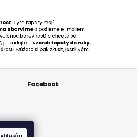
nost.
Tyto tapety mají
ma obarvíme
a pošleme e-mailem
 zvolenou barevností a chcete se
“, požádejte o
vzorek tapety do ruky
,
esu. Můžete si pak zkusit, jestli Vám
Facebook
ouhlasím