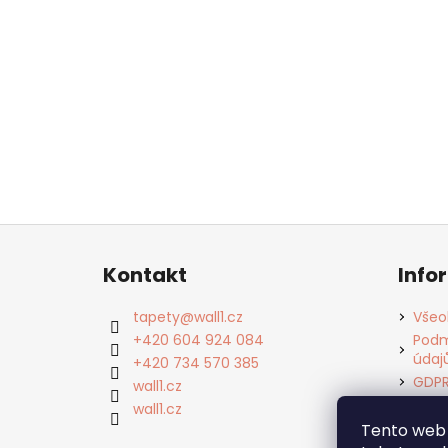
Z
á
Kontakt
Info
p
a
tapety
@
wall1.cz
Všeo
t
+420 604 924 084
Podm
údaj
í
+420 734 570 385
GDP
wall1.cz
Cook
wall1.cz
Kont
Tento web 