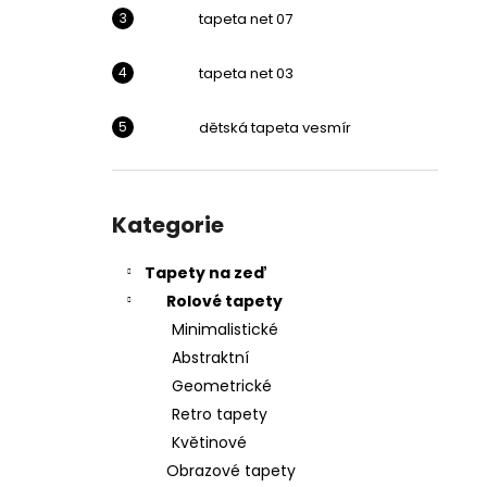
l
tapeta net 07
tapeta net 03
dětská tapeta vesmír
Přeskočit
kategorie
Kategorie
Tapety na zeď
Rolové tapety
Minimalistické
Abstraktní
Geometrické
Retro tapety
Květinové
Obrazové tapety