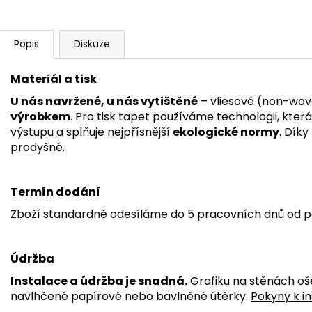
Popis
Diskuze
Materiál a tisk
U nás navržené, u nás vytištěné
– vliesové (non-wov
výrobkem
. Pro tisk tapet používáme technologii, kter
výstupu a splňuje nejpřísnější
ekologické normy
. Dík
prodyšné.
Termín dodání
Zboží standardně odesíláme do 5 pracovních dnů od p
Údržba
Instalace a údržba je snadná.
Grafiku na stěnách oš
navlhčené papírové nebo bavlněné útěrky.
Pokyny k in