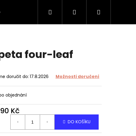
Hledat
Přihlášení
Nákupní
e
O tapetách
O nás
Kontakt
košík
peta four-leaf
e doručit do:
17.8.2026
Možnosti doručení
 po objednání
490 Kč
ná
DO KOŠÍKU
: