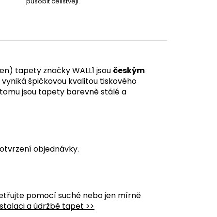
působit celistvěji.
en) tapety značky WALL1 jsou
českým
á vyniká špičkovou kvalitou tiskového
y tomu jsou tapety barevně stálé a
otvrzení objednávky.
etřujte pomocí suché nebo jen mírně
stalaci a údržbě tapet >>