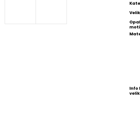
Kate
Veli
Opa
moti
Mate
Info 
velik