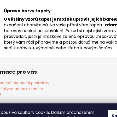
Úprava barvy tapety
U většiny vzorů tapet je možné upravit jejich barev
označení obarvitelná. Na vaše přání vám tapetu
zdar
barevný náhled na schválení. Pokud si nejste jisti vámi
přesvědčit, jestli je hráškově zelená opravdu „hrášková
který vám rádi připravíme a poštou doručíme na vaši adr
sedí k nábytku, výmalbě, nebo třeba k novým šatům.
rmace pro vás
becné obchodní podmínky
ínky ochrany osobních
ů
R
ies
akt
používá soubory cookie. Dalším procházením
S