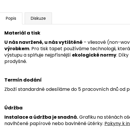
Popis
Diskuze
Materiál a tisk
U nás navržené, u nás vytištěné
– vliesové (non-wov
výrobkem
. Pro tisk tapet používáme technologii, kter
výstupu a splňuje nejpřísnější
ekologické normy
. Dík
prodyšné.
Termín dodání
Zboží standardně odesíláme do 5 pracovních dnů od p
Údržba
Instalace a údržba je snadná.
Grafiku na stěnách oš
navlhčené papírové nebo bavlněné útěrky.
Pokyny k in