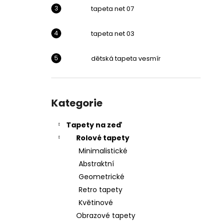
l
tapeta net 07
tapeta net 03
dětská tapeta vesmír
Přeskočit
kategorie
Kategorie
Tapety na zeď
Rolové tapety
Minimalistické
Abstraktní
Geometrické
Retro tapety
Květinové
Obrazové tapety