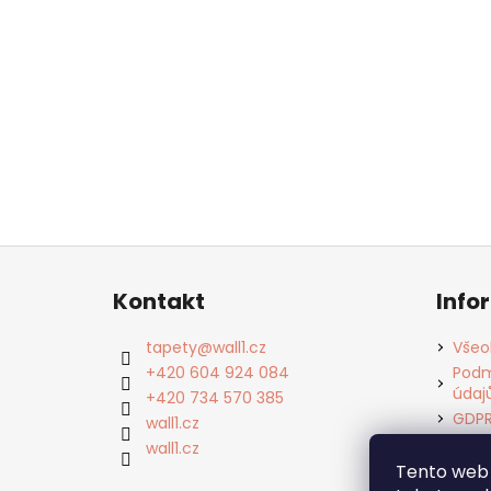
Z
á
Kontakt
Info
p
a
tapety
@
wall1.cz
Všeo
t
+420 604 924 084
Podm
údaj
í
+420 734 570 385
GDP
wall1.cz
Cook
wall1.cz
Kont
Tento web 