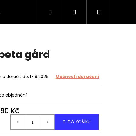
Hledat
Přihlášení
Nákupní
e
O tapetách
O nás
Kontakt
košík
peta gård
e doručit do:
17.8.2026
Možnosti doručení
 po objednání
490 Kč
ná
DO KOŠÍKU
: