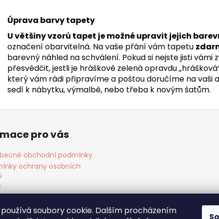
Úprava barvy tapety
U většiny vzorů tapet je možné upravit jejich barev
označení obarvitelná. Na vaše přání vám tapetu
zdar
barevný náhled na schválení. Pokud si nejste jisti vámi
přesvědčit, jestli je hráškově zelená opravdu „hrášková
který vám rádi připravíme a poštou doručíme na vaši adr
sedí k nábytku, výmalbě, nebo třeba k novým šatům.
rmace pro vás
becné obchodní podmínky
ínky ochrany osobních
ů
R
ies
akt
používá soubory cookie. Dalším procházením
S