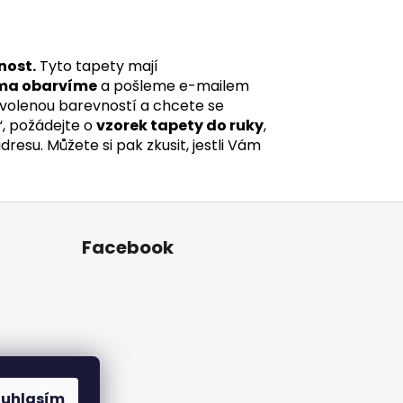
nost.
Tyto tapety mají
ma obarvíme
a pošleme e-mailem
 zvolenou barevností a chcete se
“, požádejte o
vzorek tapety do ruky
,
esu. Můžete si pak zkusit, jestli Vám
Facebook
ouhlasím