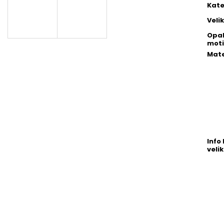
Kate
Veli
Opa
moti
Mate
Info 
velik