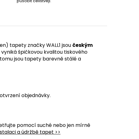
působit celistvěji.
en) tapety značky WALL1 jsou
českým
á vyniká špičkovou kvalitou tiskového
y tomu jsou tapety barevně stálé a
otvrzení objednávky.
etřujte pomocí suché nebo jen mírně
stalaci a údržbě tapet >>