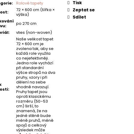
Tisk
gorie
:
Rolové tapety
72 × 600 cm (šířka ×
Zeptat se
kost
:
výška)
Sdílet
kování
po 270 cm
vu
:
riál
:
vlies (non-woven)
Naše velikost tapet
72 × 600 cm je
zvolena tak, aby se
každá role využila
co nejefektivněji.
Jedna role vychází
při standardní
výšce stropů na dva
pruhy, vzory i při
dělení na sebe
k
vhodně navazují.
osti
:
Pruhy tapet jsou
oproti klasickému
rozměru (50–53
cm) širší, to
znamená, že na
jedné stěně bude
méně pruhů, méně
spojů a celkový
výsledek může