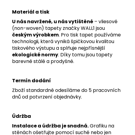
Materiál a tisk
U nás navržené, u nás vytištěné
– vliesové
(non-woven) tapety značky WALL1 jsou
českým výrobkem
. Pro tisk tapet používáme
technologii, která vyniká špičkovou kvalitou
tiskového výstupu a splňuje nejpřísnější
ekologické normy
. Díky tomu jsou tapety
barevně stálé a prodyšné.
Termín dodání
Zboží standardně odesíláme do 5 pracovních
dnů od potvrzení objednávky.
Údržba
Instalace a údržba je snadná.
Grafiku na
stěnách ošetřujte pomocí suché nebo jen