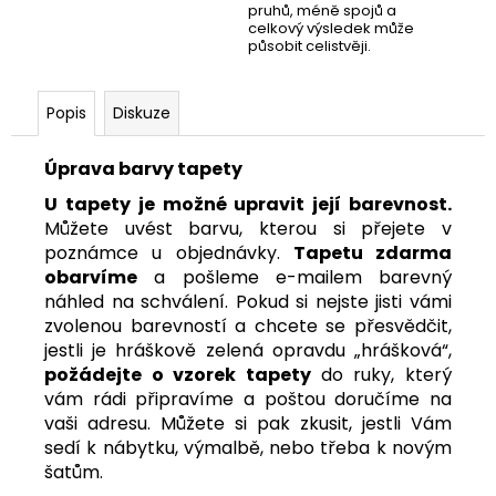
pruhů, méně spojů a
celkový výsledek může
působit celistvěji.
Popis
Diskuze
Úprava barvy tapety
U tapety je možné upravit její barevnost.
Můžete uvést barvu, kterou si přejete v
poznámce u objednávky.
Tapetu zdarma
obarvíme
a pošleme e-mailem barevný
náhled na schválení. Pokud si nejste jisti vámi
zvolenou barevností a chcete se přesvědčit,
jestli je hráškově zelená opravdu „hrášková“,
požádejte o vzorek tapety
do ruky
, který
vám rádi připravíme a poštou doručíme na
vaši adresu. Můžete si pak zkusit, jestli Vám
sedí k nábytku, výmalbě, nebo třeba k novým
šatům.