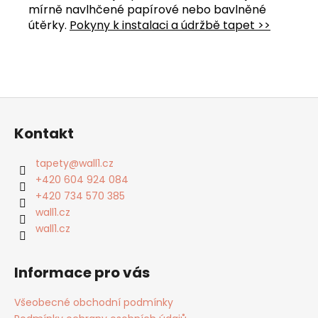
mírně navlhčené papírové nebo bavlněné
útěrky.
Pokyny k instalaci a údržbě tapet >>
Z
á
Kontakt
p
a
tapety
@
wall1.cz
t
+420 604 924 084
í
+420 734 570 385
wall1.cz
wall1.cz
Informace pro vás
Všeobecné obchodní podmínky