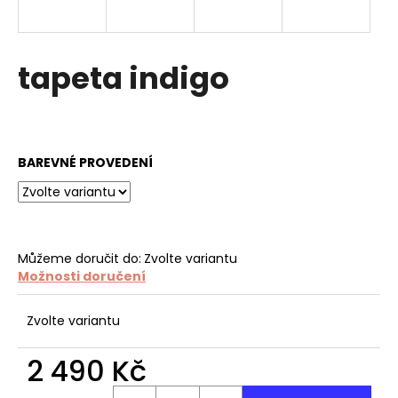
a
j
í
tapeta indigo
t
?
BAREVNÉ PROVEDENÍ
HLEDAT
Můžeme doručit do:
Zvolte variantu
Možnosti doručení
D
o
p
Zvolte variantu
o
r
2 490 Kč
u
Měrná