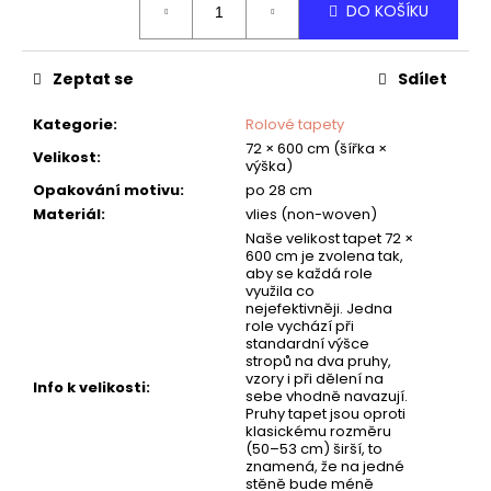
č
DO KOŠÍKU
cena:
u
j
e
Zeptat se
Sdílet
m
e
Kategorie
:
Rolové tapety
72 × 600 cm (šířka ×
Velikost
:
výška)
TAPETA
Opakování motivu
:
po 28 cm
AIFEL
Materiál
:
vlies (non-woven)
02
Naše velikost tapet 72 ×
600 cm je zvolena tak,
aby se každá role
využila co
nejefektivněji. Jedna
role vychází při
standardní výšce
stropů na dva pruhy,
vzory i při dělení na
Info k velikosti
:
sebe vhodně navazují.
Pruhy tapet jsou oproti
klasickému rozměru
(50–53 cm) širší, to
znamená, že na jedné
stěně bude méně