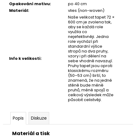
č
Opakování motivu
:
po 40 cm
u
Materiál
:
vlies (non-woven)
j
Naše velikost tapet 72 ×
e
600 cm je zvolena tak,
m
aby se každá role
využila co
e
nejefektivněji. Jedna
role vychází při
standardní výšce
stropů na dva pruhy,
TAPETA
vzory i při dělení na
NET
Info k velikosti
:
sebe vhodně navazují.
03
Pruhy tapet jsou oproti
klasickému rozměru
(50–53 cm) širší, to
znamená, že na jedné
stěně bude méně
pruhů, méně spojů a
celkový výsledek může
působit celistvěji.
Popis
Diskuze
Materiál a tisk