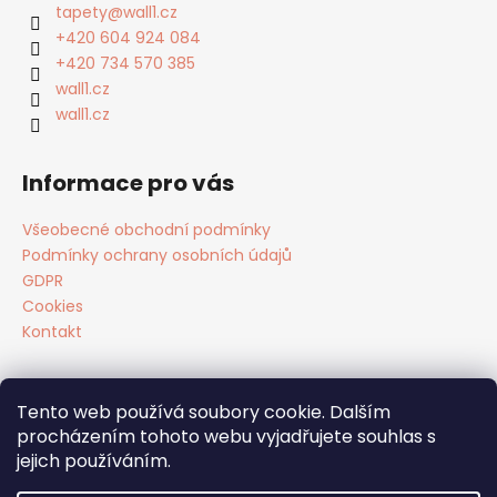
a
tapety
@
wall1.cz
t
+420 604 924 084
í
+420 734 570 385
wall1.cz
wall1.cz
Informace pro vás
Všeobecné obchodní podmínky
Podmínky ochrany osobních údajů
GDPR
Cookies
Kontakt
Tento web používá soubory cookie. Dalším
Facebook
procházením tohoto webu vyjadřujete souhlas s
jejich používáním.