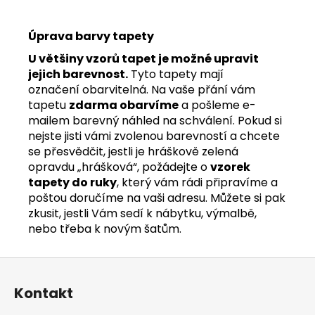
Úprava barvy tapety
U většiny vzorů tapet je možné upravit
jejich barevnost.
Tyto tapety mají
označení obarvitelná. Na vaše přání vám
tapetu
zdarma obarvíme
a pošleme e-
mailem barevný náhled na schválení. Pokud si
nejste jisti vámi zvolenou barevností a chcete
se přesvědčit, jestli je hráškově zelená
opravdu „hrášková“, požádejte o
vzorek
tapety do ruky
, který vám rádi připravíme a
poštou doručíme na vaši adresu. Můžete si pak
zkusit, jestli Vám sedí k nábytku, výmalbě,
nebo třeba k novým šatům.
Z
á
Kontakt
p