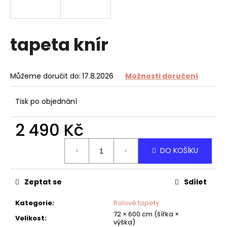
a
j
í
tapeta knír
t
?
Můžeme doručit do:
17.8.2026
Možnosti doručení
Tisk po objednání
HLEDAT
2 490 Kč
Měrná
DO KOŠÍKU
cena:
D
o
Zeptat se
Sdílet
p
o
Kategorie
:
Rolové tapety
r
72 × 600 cm (šířka ×
u
Velikost
:
výška)