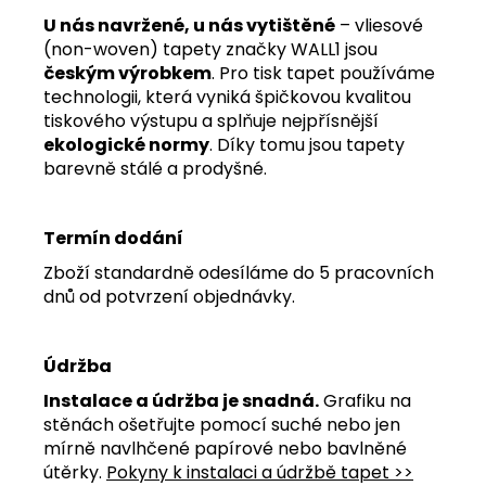
U nás navržené, u nás vytištěné
– vliesové
(non-woven) tapety značky WALL1 jsou
českým výrobkem
. Pro tisk tapet používáme
technologii, která vyniká špičkovou kvalitou
tiskového výstupu a splňuje nejpřísnější
ekologické normy
. Díky tomu jsou tapety
barevně stálé a prodyšné.
Termín dodání
Zboží standardně odesíláme do 5 pracovních
dnů od potvrzení objednávky.
Údržba
Instalace a údržba je snadná.
Grafiku na
stěnách ošetřujte pomocí suché nebo jen
mírně navlhčené papírové nebo bavlněné
útěrky.
Pokyny k instalaci a údržbě tapet >>