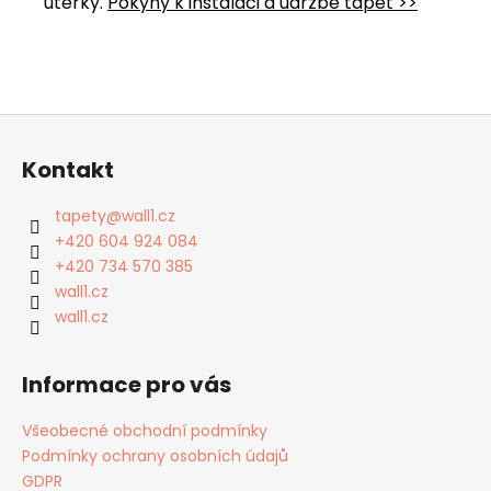
útěrky.
Pokyny k instalaci a údržbě tapet >>
Z
á
Kontakt
p
a
tapety
@
wall1.cz
t
+420 604 924 084
í
+420 734 570 385
wall1.cz
wall1.cz
Informace pro vás
Všeobecné obchodní podmínky
Podmínky ochrany osobních údajů
GDPR