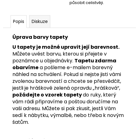
působit celistvěji.
Popis
Diskuze
Úprava barvy tapety
U tapety je možné upravit její barevnost.
Můžete uvést barvu, kterou si přejete v
poznámce u objednávky.
Tapetu zdarma
obarvíme
a pošleme e-mailem barevný
náhled na schválení. Pokud si nejste jisti vámi
zvolenou barevností a chcete se přesvědčit,
jestli je hráškově zelená opravdu „hrášková“,
požádejte o vzorek tapety
do ruky
, který
vám rádi připravíme a poštou doručíme na
vaši adresu. Můžete si pak zkusit, jestli Vám
sedí k nábytku, výmalbě, nebo třeba k novým
šatům.