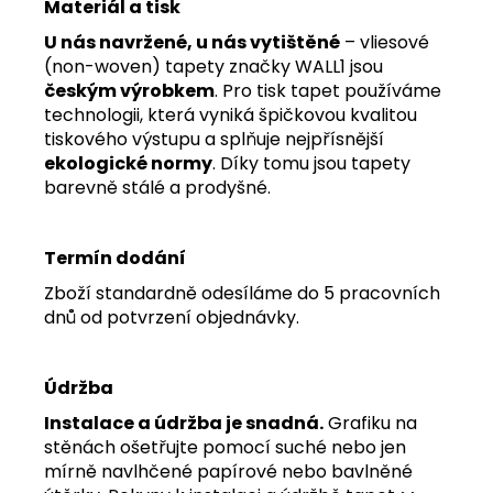
Materiál a tisk
U nás navržené, u nás vytištěné
– vliesové
(non-woven) tapety značky WALL1 jsou
českým výrobkem
. Pro tisk tapet používáme
technologii, která vyniká špičkovou kvalitou
tiskového výstupu a splňuje nejpřísnější
ekologické normy
. Díky tomu jsou tapety
barevně stálé a prodyšné.
Termín dodání
Zboží standardně odesíláme do 5 pracovních
dnů od potvrzení objednávky.
Údržba
Instalace a údržba je snadná.
Grafiku na
stěnách ošetřujte pomocí suché nebo jen
mírně navlhčené papírové nebo bavlněné