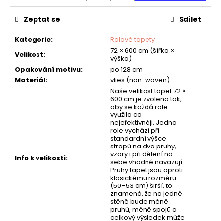
č
u
Zeptat se
Sdílet
j
e
Kategorie
:
Rolové tapety
m
72 × 600 cm (šířka ×
e
Velikost
:
výška)
Opakování motivu
:
po 128 cm
Materiál
:
vlies (non-woven)
TAPETA
Naše velikost tapet 72 ×
NET
600 cm je zvolena tak,
03
aby se každá role
využila co
nejefektivněji. Jedna
role vychází při
standardní výšce
stropů na dva pruhy,
vzory i při dělení na
Info k velikosti
:
sebe vhodně navazují.
Pruhy tapet jsou oproti
klasickému rozměru
(50–53 cm) širší, to
znamená, že na jedné
stěně bude méně
pruhů, méně spojů a
celkový výsledek může