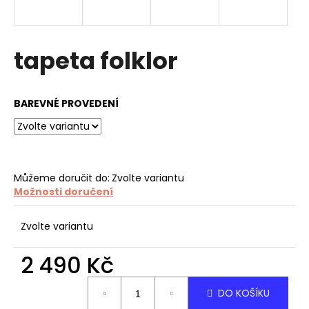
a
j
í
tapeta folklor
t
?
BAREVNÉ PROVEDENÍ
HLEDAT
Můžeme doručit do:
Zvolte variantu
Možnosti doručení
D
Zvolte variantu
o
p
2 490 Kč
o
r
Měrná
DO KOŠÍKU
u
cena: