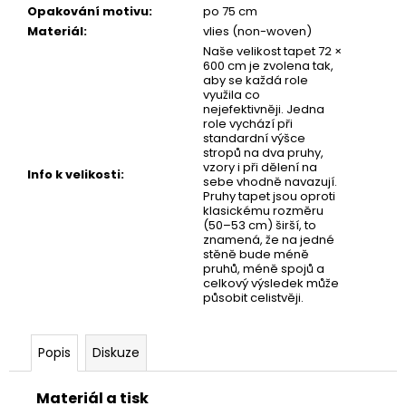
č
Opakování motivu
:
po 75 cm
u
Materiál
:
vlies (non-woven)
j
Naše velikost tapet 72 ×
e
600 cm je zvolena tak,
m
aby se každá role
využila co
e
nejefektivněji. Jedna
role vychází při
standardní výšce
stropů na dva pruhy,
TAPETA
vzory i při dělení na
NET
Info k velikosti
:
sebe vhodně navazují.
03
Pruhy tapet jsou oproti
klasickému rozměru
(50–53 cm) širší, to
znamená, že na jedné
stěně bude méně
pruhů, méně spojů a
celkový výsledek může
působit celistvěji.
Popis
Diskuze
Materiál a tisk