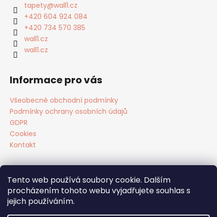
a
tapety
@
wall1.cz
t
+420 604 924 084
í
+420 734 570 385
wall1.cz
wall1.cz
Informace pro vás
Všeobecné obchodní podmínky
Podmínky ochrany osobních údajů
GDPR
Cookies
Kontakt
Tento web používá soubory cookie. Dalším
Facebook
procházením tohoto webu vyjadřujete souhlas s
jejich používáním.