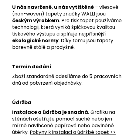
U nás navržené, u nás vytištěné
– vliesové
(non-woven) tapety značky WALL1 jsou
českým výrobkem
. Pro tisk tapet používáme
technologii, která vyniká špičkovou kvalitou
tiskového výstupu a splňuje nejpřísnější
ekologické normy
. Díky tomu jsou tapety
barevně stálé a prodyšné.
Termín dodání
Zboží standardně odesíláme do 5 pracovních
dnů od potvrzení objednávky.
Údržba
Instalace a údržba je snadná.
Grafiku na
stěnách ošetřujte pomocí suché nebo jen
mírně navlhčené papírové nebo bavlněné
útěrky.
Pokyny k instalaci a údržbě tapet >>