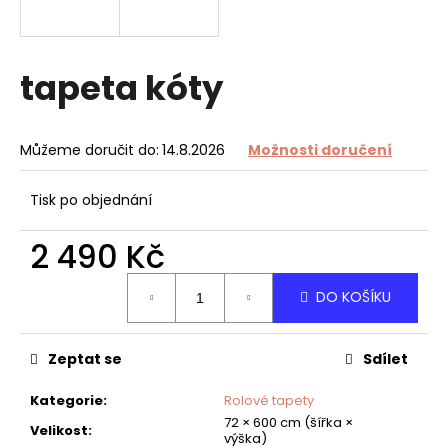
a
j
í
tapeta kóty
t
?
Můžeme doručit do:
14.8.2026
Možnosti doručení
Tisk po objednání
HLEDAT
2 490 Kč
Měrná
DO KOŠÍKU
cena:
D
o
Zeptat se
Sdílet
p
o
Kategorie
:
Rolové tapety
r
72 × 600 cm (šířka ×
u
Velikost
:
výška)