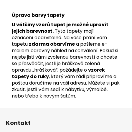
Úprava barvy tapety
U většiny vzorů tapet je možné upravit
jejich barevnost.
Tyto tapety mají
označení obarvitelná. Na vaše přání vám
tapetu
zdarma obarvíme
a pošleme e-
mailem barevný náhled na schválení. Pokud si
nejste jisti vámi zvolenou barevností a chcete
se přesvědčit, jestli je hráškově zelená
opravdu „hrášková“, požádejte o
vzorek
tapety do ruky
, který vám rádi připravíme a
poštou doručíme na vaši adresu. Můžete si pak
zkusit, jestli Vám sedí k nábytku, výmalbě,
nebo třeba k novým šatům.
Z
á
Kontakt
p