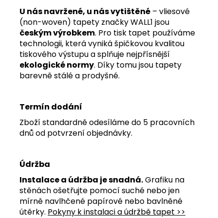
U nás navržené, u nás vytištěné
– vliesové
(non-woven) tapety značky WALL1 jsou
českým výrobkem
. Pro tisk tapet používáme
technologii, která vyniká špičkovou kvalitou
tiskového výstupu a splňuje nejpřísnější
ekologické normy
. Díky tomu jsou tapety
barevně stálé a prodyšné.
Termín dodání
Zboží standardně odesíláme do 5 pracovních
dnů od potvrzení objednávky.
Údržba
Instalace a údržba je snadná.
Grafiku na
stěnách ošetřujte pomocí suché nebo jen
mírně navlhčené papírové nebo bavlněné
útěrky.
Pokyny k instalaci a údržbě tapet >>