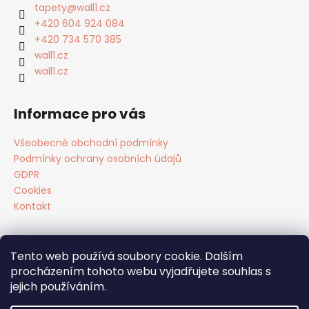
a
tapety
@
wall1.cz
t
+420 604 924 084
í
+420 734 570 385
wall1.cz
wall1.cz
Informace pro vás
Všeobecné obchodní podmínky
Podmínky ochrany osobních údajů
GDPR
Cookies
Kontakt
Tento web používá soubory cookie. Dalším
Facebook
procházením tohoto webu vyjadřujete souhlas s
jejich používáním.