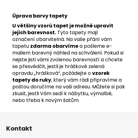
Úprava barvy tapety
U většiny vzorů tapet je možné upravit
jejich barevnost.
Tyto tapety mají
označení obarvitelná. Na vaše přání vám
tapetu
zdarma obarvíme
a pošleme e-
mailem barevný náhled na schválení. Pokud si
nejste jisti vámi zvolenou barevností a chcete
se přesvědčit, jestli je hráškově zelená
opravdu „hrášková“, požádejte o
vzorek
tapety do ruky
, který vám rádi připravíme a
poštou doručíme na vaši adresu. Můžete si pak
zkusit, jestli Vám sedí k nábytku, výmalbě,
nebo třeba k novým šatům.
Z
á
Kontakt
p