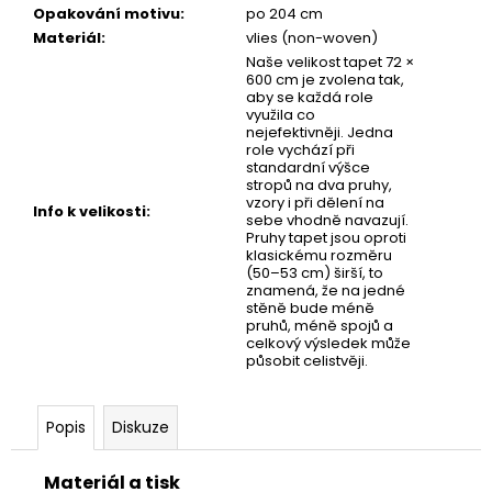
č
Opakování motivu
:
po 204 cm
u
Materiál
:
vlies (non-woven)
j
Naše velikost tapet 72 ×
e
600 cm je zvolena tak,
m
aby se každá role
využila co
e
nejefektivněji. Jedna
role vychází při
standardní výšce
stropů na dva pruhy,
TAPETA
vzory i při dělení na
TAM
Info k velikosti
:
sebe vhodně navazují.
Pruhy tapet jsou oproti
klasickému rozměru
(50–53 cm) širší, to
znamená, že na jedné
stěně bude méně
pruhů, méně spojů a
celkový výsledek může
působit celistvěji.
Popis
Diskuze
Materiál a tisk