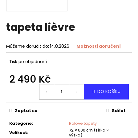
a
j
í
tapeta lièvre
t
?
Můžeme doručit do:
14.8.2026
Možnosti doručení
Tisk po objednání
HLEDAT
2 490 Kč
Měrná
DO KOŠÍKU
cena:
D
o
Zeptat se
Sdílet
p
o
Kategorie
:
Rolové tapety
r
72 × 600 cm (šířka ×
u
Velikost
:
výška)